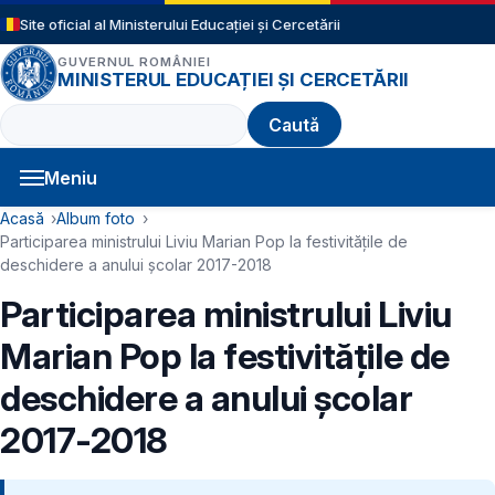
Sari la conținutul principal
Site oficial al Ministerului Educației și Cercetării
GUVERNUL ROMÂNIEI
MINISTERUL EDUCAȚIEI ȘI CERCETĂRII
Caută
Meniu
Navigație principală
Cale de navigare
Acasă
Album foto
Participarea ministrului Liviu Marian Pop la festivitățile de
deschidere a anului școlar 2017-2018
Participarea ministrului Liviu
Marian Pop la festivitățile de
deschidere a anului școlar
2017-2018