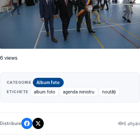
6 views
CATEGORIE
Album foto
ETICHETE
album foto
agenda ministru
noutăți
6 afișări
Distribuie