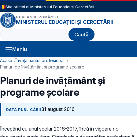
Sari la conținutul principal
Site oficial al Ministerului Educației și Cercetării
GUVERNUL ROMÂNIEI
MINISTERUL EDUCAȚIEI ȘI CERCETĂRII
Caută
Meniu
Navigație principală
Cale de navigare
Acasă
Învățământul profesional
Planuri de învățământ și programe școlare
Planuri de învățământ și
programe școlare
31 august 2016
DATA PUBLICĂRII
Începând cu anul școlar 2016-2017, întră în vigoare noi
documente curriculare: Standardele de pregătire profesională