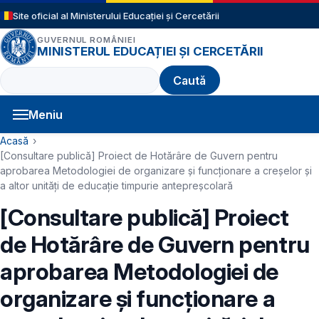
Sari la conținutul principal
Site oficial al Ministerului Educației și Cercetării
GUVERNUL ROMÂNIEI
MINISTERUL EDUCAȚIEI ȘI CERCETĂRII
Caută
Meniu
Navigație principală
Cale de navigare
Acasă
[Consultare publică] Proiect de Hotărâre de Guvern pentru
aprobarea Metodologiei de organizare și funcționare a creșelor și
a altor unități de educație timpurie antepreșcolară
[Consultare publică] Proiect
de Hotărâre de Guvern pentru
aprobarea Metodologiei de
organizare și funcționare a