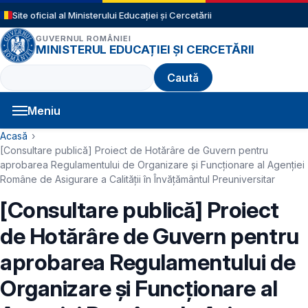
Sari la conținutul principal
Site oficial al Ministerului Educației și Cercetării
GUVERNUL ROMÂNIEI
MINISTERUL EDUCAȚIEI ȘI CERCETĂRII
Caută
Meniu
Navigație principală
Cale de navigare
Acasă
[Consultare publică] Proiect de Hotărâre de Guvern pentru
aprobarea Regulamentului de Organizare și Funcționare al Agenţiei
Române de Asigurare a Calităţii în Învăţământul Preuniversitar
[Consultare publică] Proiect
de Hotărâre de Guvern pentru
aprobarea Regulamentului de
Organizare și Funcționare al