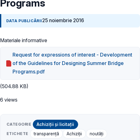
Programs
25 noiembrie 2016
DATA PUBLICĂRII
Materiale informative
Request for expressions of interest - Development
of the Guidelines for Designing Summer Bridge
Programs.pdf
(504.88 KB)
6 views
CATEGORIE
Achiziții și licitații
ETICHETE
transparență
Achiziții
noutăți