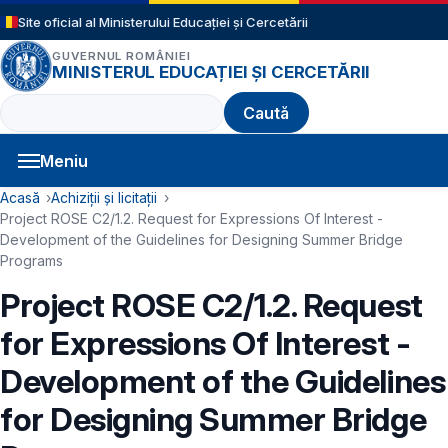
Sari la conținutul principal
Site oficial al Ministerului Educației și Cercetării
GUVERNUL ROMÂNIEI
MINISTERUL EDUCAȚIEI ȘI CERCETĂRII
Caută
Meniu
Navigație principală
Cale de navigare
Acasă
Achiziții și licitații
Project ROSE C2/1.2. Request for Expressions Of Interest -
Development of the Guidelines for Designing Summer Bridge
Programs
Project ROSE C2/1.2. Request
for Expressions Of Interest -
Development of the Guidelines
for Designing Summer Bridge