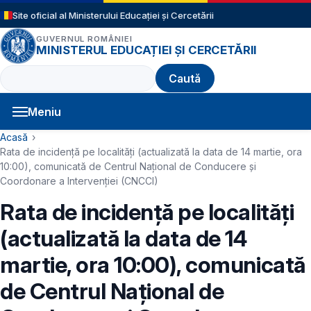
Sari la conținutul principal
Site oficial al Ministerului Educației și Cercetării
GUVERNUL ROMÂNIEI
MINISTERUL EDUCAȚIEI ȘI CERCETĂRII
Caută
Meniu
Navigație principală
Cale de navigare
Acasă
Rata de incidență pe localități (actualizată la data de 14 martie, ora
10:00), comunicată de Centrul Național de Conducere și
Coordonare a Intervenției (CNCCI)
Rata de incidență pe localități
(actualizată la data de 14
martie, ora 10:00), comunicată
de Centrul Național de