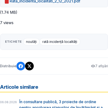
Rata_incidenta_localitati_2_12_2021.pdf
(1.74 MB)
7 views
ETICHETE
noutăți
rată incidență localități
7 afișări
Distribuie
Articole similare
În consultare publică, 3 proiecte de ordine
06.08.2026
pentru aprobarea planurilor de învățământ și a