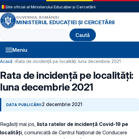
Sari la conținutul principal
Site oficial al Ministerului Educației și Cercetării
GUVERNUL ROMÂNIEI
MINISTERUL EDUCAȚIEI ȘI CERCETĂRII
Caută
Meniu
Navigație principală
Cale de navigare
Acasă
Rata de incidență pe localități: luna decembrie 2021
Rata de incidență pe localități:
luna decembrie 2021
2 decembrie 2021
DATA PUBLICĂRII
Regăsiți mai jos,
lista ratelor de incidență Covid-19 pe
localități
, comunicată de Centrul Național de Conducere