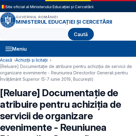
Sari la conținutul principal
Site oficial al Ministerului Educației și Cercetării
GUVERNUL ROMÂNIEI
MINISTERUL EDUCAȚIEI ȘI CERCETĂRII
Caută
Meniu
Navigație principală
Cale de navigare
Acasă
Achiziții și licitații
[Reluare] Documentație de atribuire pentru achiziţia de servicii de
organizare evenimente - Reuniunea Directorilor Generali pentru
Învățământ Superior (5-7 iunie 2019, București)
[Reluare] Documentație de
atribuire pentru achiziţia de
servicii de organizare
evenimente - Reuniunea