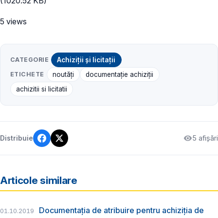
(1020.52 KB)
5 views
CATEGORIE
Achiziții și licitații
ETICHETE
noutăți
documentație achiziții
achizitii si licitatii
5 afișări
Distribuie
Articole similare
Documentația de atribuire pentru achiziția de
01.10.2019