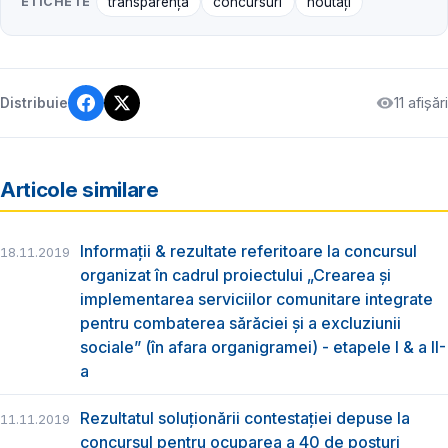
ETICHETE
transparență
concursuri
noutăți
11 afișări
Distribuie
Articole similare
Informații & rezultate referitoare la concursul
18.11.2019
organizat în cadrul proiectului „Crearea și
implementarea serviciilor comunitare integrate
pentru combaterea sărăciei și a excluziunii
sociale” (în afara organigramei) - etapele I & a II-
a
Rezultatul soluționării contestației depuse la
11.11.2019
concursul pentru ocuparea a 40 de posturi