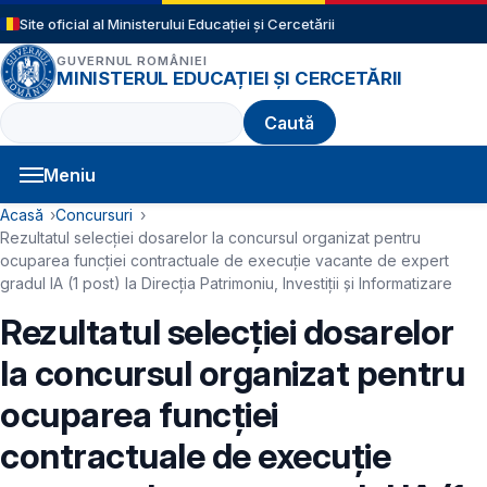
Sari la conținutul principal
Site oficial al Ministerului Educației și Cercetării
GUVERNUL ROMÂNIEI
MINISTERUL EDUCAȚIEI ȘI CERCETĂRII
Caută
Meniu
Navigație principală
Cale de navigare
Acasă
Concursuri
Rezultatul selecției dosarelor la concursul organizat pentru
ocuparea funcției contractuale de execuție vacante de expert
gradul IA (1 post) la Direcția Patrimoniu, Investiții și Informatizare
Rezultatul selecției dosarelor
la concursul organizat pentru
ocuparea funcției
contractuale de execuție