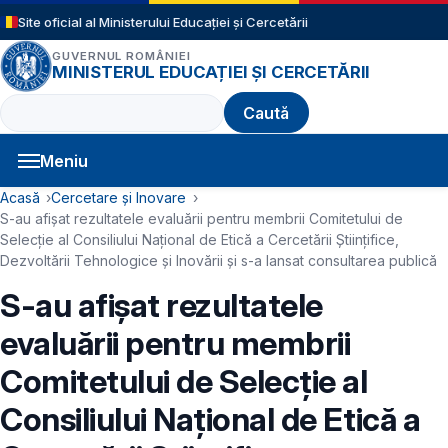
Sari la conținutul principal
Site oficial al Ministerului Educației și Cercetării
GUVERNUL ROMÂNIEI
MINISTERUL EDUCAȚIEI ȘI CERCETĂRII
Caută
Meniu
Navigație principală
Cale de navigare
Acasă
Cercetare și Inovare
S-au afişat rezultatele evaluării pentru membrii Comitetului de
Selecţie al Consiliului Național de Etică a Cercetării Științifice,
Dezvoltării Tehnologice și Inovării şi s-a lansat consultarea publică
S-au afişat rezultatele
evaluării pentru membrii
Comitetului de Selecţie al
Consiliului Național de Etică a