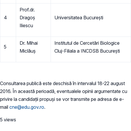
Prof.dr.
4
Dragoş
Universitatea Bucureşti
Iliescu
Dr. Mihai
Institutul de Cercetări Biologice
5
Miclăuş
Cluj-Filiala a INCDSB București
Consultarea publică este deschisă în intervalul 18-22 august
2016. În această perioadă, eventualele opinii argumentate cu
privire la candidații propuși se vor transmite pe adresa de e-
mail
cne@edu.gov.ro
.
5 views