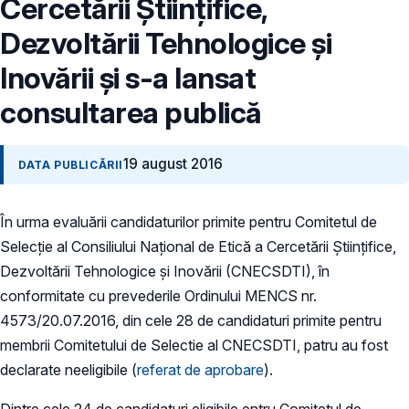
Cercetării Științifice,
Dezvoltării Tehnologice și
Inovării şi s-a lansat
consultarea publică
19 august 2016
DATA PUBLICĂRII
În urma evaluării candidaturilor primite pentru Comitetul de
Selecție al Consiliului Național de Etică a Cercetării Științifice,
Dezvoltării Tehnologice și Inovării (CNECSDTI), în
conformitate cu prevederile Ordinului MENCS nr.
4573/20.07.2016, din cele 28 de candidaturi primite pentru
membrii Comitetului de Selectie al CNECSDTI, patru au fost
declarate neeligibile (
referat de aprobare
).
Dintre cele 24 de candidaturi eligibile entru Comitetul de