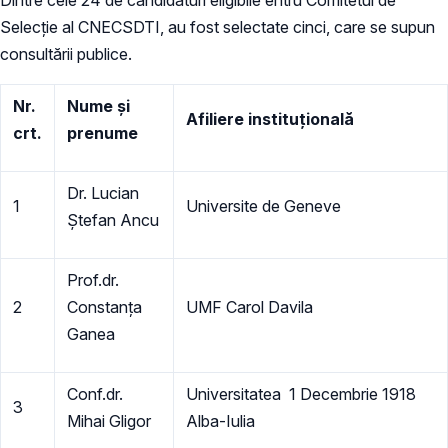
Selecție al CNECSDTI, au fost selectate cinci, care se supun
consultării publice.
Nr.
Nume şi
Afiliere instituțională
crt.
prenume
Dr. Lucian
1
Universite de Geneve
Ştefan Ancu
Prof.dr.
2
Constanţa
UMF Carol Davila
Ganea
Conf.dr.
Universitatea 1 Decembrie 1918
3
Mihai Gligor
Alba-Iulia