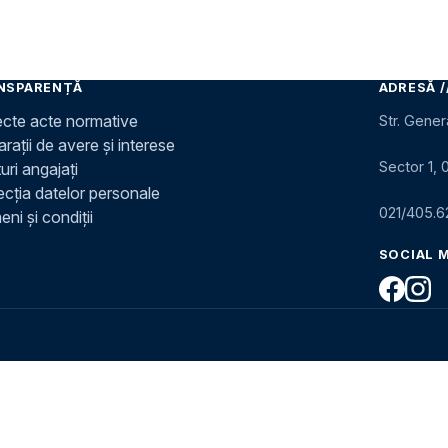
NSPARENȚĂ
ADRESĂ /
ecte acte normative
Str. Gener
rații de avere și interese
Sector 1, 
uri angajați
ecția datelor personale
021/405.6
ni și condiții
SOCIAL 