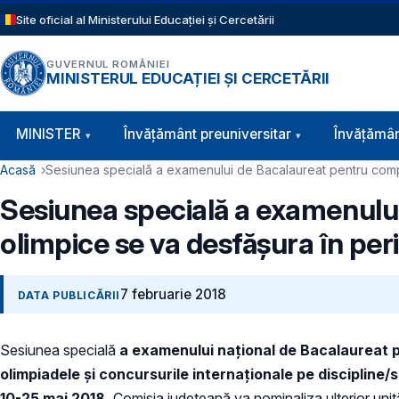
Sari la conținutul principal
Site oficial al Ministerului Educației și Cercetării
GUVERNUL ROMÂNIEI
MINISTERUL EDUCAȚIEI ȘI CERCETĂRII
Navigație principală
MINISTER
Învăţământ preuniversitar
Învățămân
Cale de navigare
Acasă
Sesiunea specială a examenului de Bacalaureat pentru compo
Sesiunea specială a examenului
olimpice se va desfășura în pe
7 februarie 2018
DATA PUBLICĂRII
Sesiunea specială
a examenului național de Bacalaureat
p
olimpiadele și concursurile internaţionale pe discipline/
10-25 mai 2018.
Comisia judeţeană va nominaliza ulterior uni