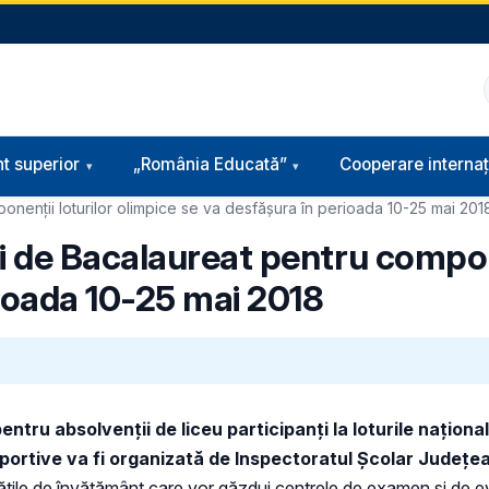
t superior
„România Educată”
Cooperare internaț
nenţii loturilor olimpice se va desfășura în perioada 10-25 mai 201
 de Bacalaureat pentru compone
rioada 10-25 mai 2018
entru absolvenţii de liceu participanţi la loturile naţion
sportive va fi organizată de Inspectoratul Școlar Județea
tăţile de învăţământ care vor găzdui centrele de examen şi de e