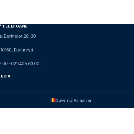
/ TELEFOANE
al Berthelot 28–30
010168, București
2.00
·
021/405.63.00
MEDIA
Guvernul României