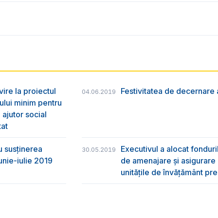
vire la proiectul
Festivitatea de decernare a
04.06.2019
ului minim pentru
 ajutor social
tat
u susţinerea
Executivul a alocat fondur
30.05.2019
unie-iulie 2019
de amenajare și asigurare cu
unitățile de învățământ pre