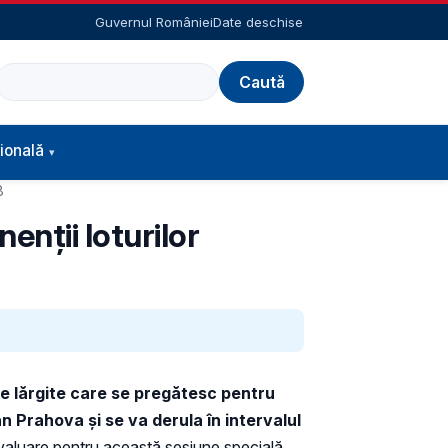
Guvernul României
Date deschise
Caută
ională
8
nţii loturilor
ale lărgite care se pregătesc pentru
n Prahova și se va derula în intervalul
valuare pentru această sesiune specială.