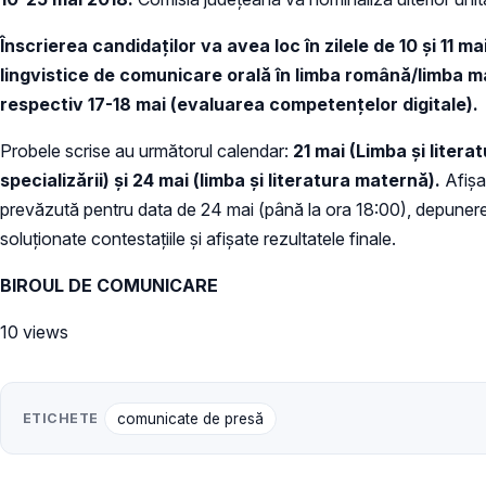
Înscrierea candidaţilor va avea loc în zilele de 10 şi 11 ma
lingvistice de comunicare orală în limba română/limba ma
respectiv 17-18 mai (evaluarea competenţelor digitale).
Probele scrise au următorul calendar:
21 mai (Limba şi litera
specializării) și 24 mai (limba şi literatura maternă).
Afişa
prevăzută pentru data de 24 mai (până la ora 18:00), depunerea c
soluţionate contestaţiile şi afişate rezultatele finale.
BIROUL DE COMUNICARE
10 views
ETICHETE
comunicate de presă