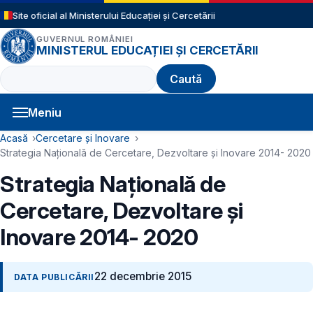
Sari la conținutul principal
Site oficial al Ministerului Educației și Cercetării
GUVERNUL ROMÂNIEI
MINISTERUL EDUCAȚIEI ȘI CERCETĂRII
Caută
Meniu
Navigație principală
Cale de navigare
Acasă
Cercetare și Inovare
Strategia Națională de Cercetare, Dezvoltare și Inovare 2014- 2020
Strategia Națională de
Cercetare, Dezvoltare și
Inovare 2014- 2020
22 decembrie 2015
DATA PUBLICĂRII