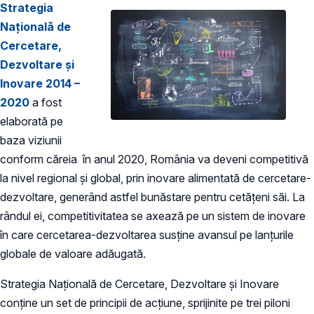
Strategia
Naţională de
Cercetare,
Dezvoltare şi
Inovare 2014
–
2020
a fost
elaborată pe
baza viziunii
conform căreia în anul 2020, România va deveni competitivă
la nivel regional şi global, prin inovare alimentată de cercetare-
dezvoltare, generând astfel bunăstare pentru cetăţeni săi. La
rândul ei, competitivitatea se axează pe un sistem de inovare
în care cercetarea-dezvoltarea susţine avansul pe lanţurile
globale de valoare adăugată.
Strategia Naţională de Cercetare, Dezvoltare şi Inovare
conține un set de principii de acţiune, sprijinite pe trei piloni