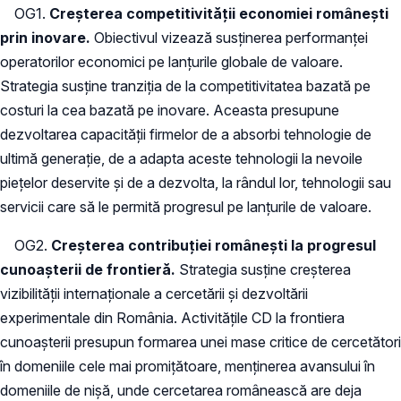
OG1.
Creşterea competitivităţii economiei româneşti
prin inovare.
Obiectivul vizează susţinerea performanţei
operatorilor economici pe lanţurile globale de valoare.
Strategia susţine tranziţia de la competitivitatea bazată pe
costuri la cea bazată pe inovare. Aceasta presupune
dezvoltarea capacităţii firmelor de a absorbi tehnologie de
ultimă generaţie, de a adapta aceste tehnologii la nevoile
pieţelor deservite şi de a dezvolta, la rândul lor, tehnologii sau
servicii care să le permită progresul pe lanţurile de valoare.
OG2.
Creşterea contribuţiei româneşti la progresul
cunoaşterii de frontieră.
Strategia susţine creşterea
vizibilităţii internaţionale a cercetării şi dezvoltării
experimentale din România. Activităţile CD la frontiera
cunoaşterii presupun formarea unei mase critice de cercetători
în domeniile cele mai promiţătoare, menţinerea avansului în
domeniile de nişă, unde cercetarea românească are deja