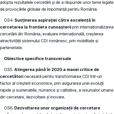
adopta rezultatele cercetării şi de a răspunde unor teme legate
de provocările globale de importanţă pentru România.
OS4.
Susţinerea aspiraţiei către excelenţă în
cercetarea la frontiera cunoaşterii
prin internaţionalizarea
cercetării din România, evaluare internaţională, creşterea
atractivităţii sistemului CDI românesc, prin mobilitate şi
parteneriate.
Obiective specifice transversale
OS5.
Atingerea până în 2020 a masei critice de
cercetători
necesară pentru transformarea CDI într-un
factor al creşterii economice, prin asigurarea unei evoluţii
rapide şi sustenabile, numerice şi calitative, a resurselor umane
din cercetare, dezvoltare şi inovare.
OS6.
Dezvoltarea unor organizaţii de cercetare