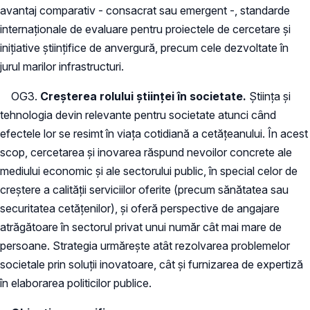
avantaj comparativ - consacrat sau emergent -, standarde
internaţionale de evaluare pentru proiectele de cercetare şi
iniţiative ştiinţifice de anvergură, precum cele dezvoltate în
jurul marilor infrastructuri.
OG3.
Creşterea rolului ştiinţei în societate.
Ştiinţa şi
tehnologia devin relevante pentru societate atunci când
efectele lor se resimt în viaţa cotidiană a cetăţeanului. În acest
scop, cercetarea şi inovarea răspund nevoilor concrete ale
mediului economic şi ale sectorului public, în special celor de
creştere a calităţii serviciilor oferite (precum sănătatea sau
securitatea cetăţenilor), şi oferă perspective de angajare
atrăgătoare în sectorul privat unui număr cât mai mare de
persoane. Strategia urmăreşte atât rezolvarea problemelor
societale prin soluţii inovatoare, cât şi furnizarea de expertiză
în elaborarea politicilor publice.