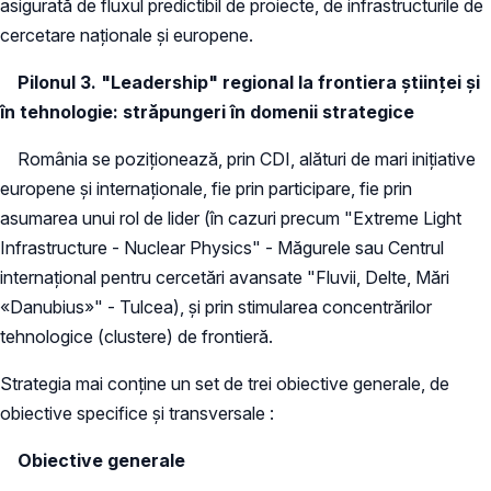
asigurată de fluxul predictibil de proiecte, de infrastructurile de
cercetare naţionale şi europene.
Pilonul 3. "Leadership" regional la frontiera ştiinţei şi
în tehnologie: străpungeri în domenii strategice
România se poziţionează, prin CDI, alături de mari iniţiative
europene şi internaţionale, fie prin participare, fie prin
asumarea unui rol de lider (în cazuri precum "Extreme Light
Infrastructure - Nuclear Physics" - Măgurele sau Centrul
internaţional pentru cercetări avansate "Fluvii, Delte, Mări
«Danubius»" - Tulcea), şi prin stimularea concentrărilor
tehnologice (clustere) de frontieră.
Strategia mai conține un set de trei obiective generale, de
obiective specifice și transversale :
Obiective generale