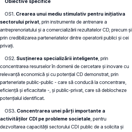
Obiective specifice
OS1.
Crearea unui mediu stimulativ pentru iniţiativa
sectorului privat
, prin instrumente de antrenare a
antreprenoriatului şi a comercializării rezultatelor CD, precum şi
prin credibilizarea parteneriatelor dintre operatorii publici şi cei
privaţi.
OS2.
Susţinerea specializării inteligente
, prin
concentrarea resurselor în domenii de cercetare şi inovare cu
relevanţă economică şi cu potenţial CD demonstrat, prin
parteneriate public-public - care să conducă la concentrare,
eficienţă şi eficacitate -, şi public-privat, care să deblocheze
potenţialul identificat.
OS3.
Concentrarea unei părţi importante a
activităţilor CDI pe probleme societale
, pentru
dezvoltarea capacităţii sectorului CDI public de a solicita şi