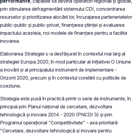
performante
, capabile să devină operatori regionali şi globali,
prin stimularea defragmentării sistemului CDI, concentrarea
resurselor şi prioritizarea alocării lor, încurajarea parteneriatelor
public-public şi public-privat, finanţarea ştiinţei şi evaluarea
impactului acesteia, noi modele de finanţare pentru a facilita
inovarea.
Elaborarea Strategiei s-a desfăşurat în contextul mai larg al
strategiei Europa 2020, în mod particular al iniţiativei O Uniune
a inovării şi al principalului instrument de implementare -
Orizont 2020, precum şi în contextul corelării cu politicile de
coeziune.
Strategia este pusă în practică printr-o serie de instrumente, în
principal prin Planul naţional de cercetare, dezvoltare
tehnologică şi inovare 2014 - 2020 (PNCDI 3) şi prin
Programul operaţional "Competitivitate" - axa prioritară
"Cercetare, dezvoltare tehnologică şi inovare pentru