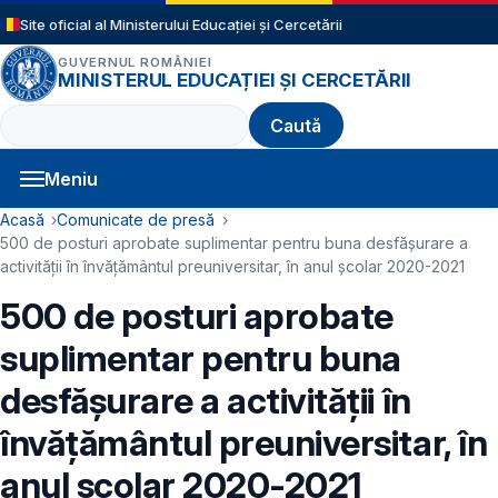
Sari la conținutul principal
Site oficial al Ministerului Educației și Cercetării
GUVERNUL ROMÂNIEI
MINISTERUL EDUCAȚIEI ȘI CERCETĂRII
Caută
Meniu
Navigație principală
Cale de navigare
Acasă
Comunicate de presă
500 de posturi aprobate suplimentar pentru buna desfășurare a
activității în învățământul preuniversitar, în anul școlar 2020-2021
500 de posturi aprobate
suplimentar pentru buna
desfășurare a activității în
învățământul preuniversitar, în
anul școlar 2020-2021