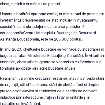
clase, implicit a numărului de posturi.
Urmare a hotărârii aprobate astăzi, numărul total de posturi din
învățământul preuniversitar de stat, inclusiv în învățământul
special, în centrele județene de resurse și asistență
educațională/Centrul Municipiului București de Resurse și
Asistență Educațională, este de 285.960 posturi.
În anul 2020, cheltuielile bugetare se vor face cu încadrarea în
bugetul aprobat Ministerului Educației și Cercetării. În viitorii ani
financiari, cheltuielile bugetare se vor realiza cu încadrarea în
fondurile aprobate prin legile bugetare anuale.
Reamintim că printre drepturile restrânse, atât în perioada stării
de urgență, cât și în perioada stării de alertă a fost și dreptul
preșcolarilor, elevilor și studenților de a desfășura activități
didactice prin interacțiune „față în față” în unitățile și în
instituțiile de învățământ.