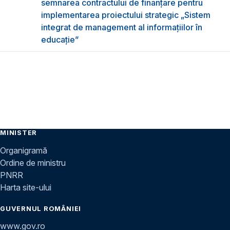
semnarea contractului de finanțare pentru
implementarea proiectului strategic „Sistem
integrat de management al informațiilor în
educație”
MINISTER
Organigramă
Ordine de ministru
PNRR
Harta site-ului
GUVERNUL ROMÂNIEI
www.gov.ro