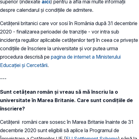
superior (indexate
aici
) pentru a afla mai multe informații
despre calendarul și condițiile de admitere.
Cetățenii britanici care vor sosi în România după 31 decembrie
2020 - finalizarea perioadei de tranziție - vor intra sub
incidența regulilor aplicabile cetățenilor terți în ceea ce privește
condițiile de înscriere la universitate și vor putea urma
procedura descrisă pe
pagina de internet a Ministerului
Educației și Cercetării
.
---
Sunt cetățean român și vreau să mă înscriu la o
universitate în Marea Britanie. Care sunt condițiile de
înscriere?
Cetățenii români care sosesc în Marea Britanie înainte de 31
decembrie 2020 sunt eligibili să aplice la Programul de
Înregistrare a Cetățenilor UE (
EU Settlement Scheme
) până la