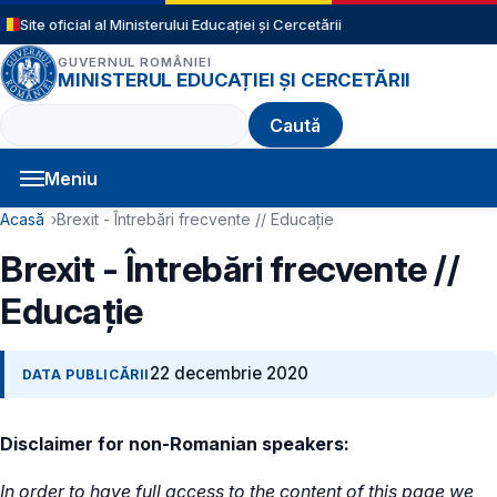
Sari la conținutul principal
Site oficial al Ministerului Educației și Cercetării
GUVERNUL ROMÂNIEI
MINISTERUL EDUCAȚIEI ȘI CERCETĂRII
Caută
Meniu
Navigație principală
Cale de navigare
Acasă
Brexit - Întrebări frecvente // Educație
Brexit - Întrebări frecvente //
Educație
22 decembrie 2020
DATA PUBLICĂRII
Disclaimer for non-Romanian speakers:
In order to have full access to the content of this page we