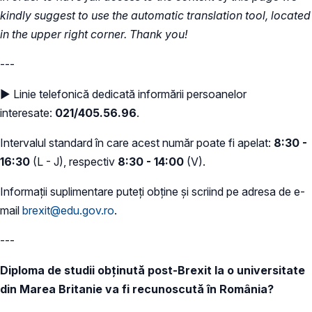
kindly suggest to use the automatic translation tool, located
in the upper right corner. Thank you!
---
► Linie telefonică dedicată informării persoanelor
interesate:
021/405.56.96
.
Intervalul standard în care acest număr poate fi apelat:
8:30 -
16:30
(L - J), respectiv
8:30 - 14:00
(V).
Informații suplimentare puteți obține și scriind pe adresa de e-
mail
brexit@edu.gov.ro
.
---
Diploma de studii obținută post-Brexit la o universitate
din Marea Britanie va fi recunoscută în România?