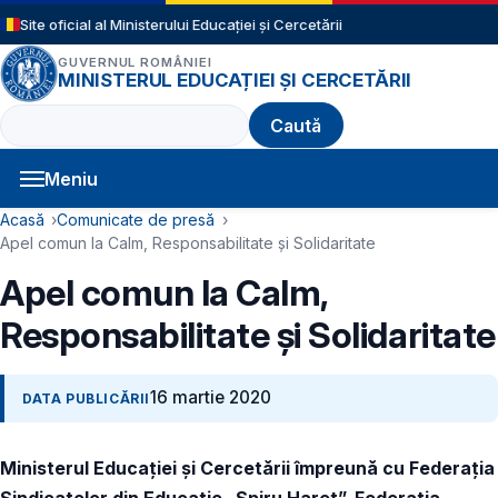
Sari la conținutul principal
Site oficial al Ministerului Educației și Cercetării
GUVERNUL ROMÂNIEI
MINISTERUL EDUCAȚIEI ȘI CERCETĂRII
Caută
Meniu
Navigație principală
Cale de navigare
Acasă
Comunicate de presă
Apel comun la Calm, Responsabilitate și Solidaritate
Apel comun la Calm,
Responsabilitate și Solidaritate
16 martie 2020
DATA PUBLICĂRII
Ministerul Educației și Cercetării împreună cu Federația
Sindicatelor din Educație „Spiru Haret”, Federația