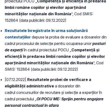
proiectului POCU „
Competență și eficiență în predarea
limbii române copiilor și elevilor aparținând
minorităților naționale din România
”, Cod SMIS:
152864 (data publicării: 09.12.2022)
Rezultatele înregistrate în urma soluționării
contestațiilor
depuse la proba de evaluare a dosarelor din
cadrul procesului de selecție pentru ocuparea unor
posturi
de experți
în cadrul proiectului POCU „
Competență și
eficiență în predarea limbii române copiilor și elevilor
aparținând minorităților naționale din România
”, Cod
SMIS: 152864 (data publicării: 09.12.2022)
[07.12.2022]
Rezultatele probei de verificare a
eligibilității administrative
a dosarelor din
cadrul concursurilor de recrutare și selecție a experților în
cadrul proiectului „
OI POCU ME: Sprijin pentru angajare
personal contractual în afara