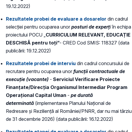
19.12.2022)
Rezultatele probei de evaluare a dosarelor
din cadrul
selecţiei pentru ocuparea unor
posturi de experț
i
în echipa
proiectului POCU „
CURRICULUM RELEVANT, EDUCAȚIE
DESCHISĂ pentru toți”
- CRED Cod SMIS: 118327 (data
publicării: 19.12.2022)
Rezultatele probei de interviu
din cadrul concursului de
recrutare pentru ocuparea unor
funcții contractuale de
execuție (vacante)
-
Serviciul Verificare Proiecte
Finanțate/Direcția Organismul Intermediar Program
Operațional Capital Uman
-
pe durată
determinată
(implementarea Planului Naţional de
Redresare şi Rezilienţă al României/PNRR, dar nu mai târziu
de 31 decembrie 2026) (data publicării: 16.12.2022)
Rezultatele etapei de evaluare a dosarelor
din cadrul