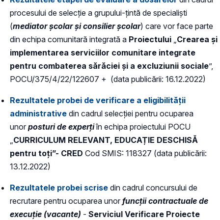
procesului de selecție a grupului-țintă de specialiști
(
mediator școlar și consilier școlar
) care vor face parte
din echipa comunitară integrată a
Proiectului
„
Crearea și
implementarea serviciilor comunitare integrate
pentru combaterea sărăciei și a excluziunii sociale
”,
POCU/375/4/22/122607 + (data publicării: 16.12.2022)
Rezultatele probei de verificare a eligibilității
administrative
din cadrul selecţiei pentru ocuparea
unor
posturi de experți
în echipa proiectului POCU
„
CURRICULUM RELEVANT, EDUCAȚIE DESCHISĂ
pentru toți”- CRED
Cod SMIS: 118327 (data publicării:
13.12.2022)
Rezultatele probei scrise
din cadrul concursului de
recrutare pentru ocuparea unor
funcții contractuale de
execuție (vacante)
-
Serviciul Verificare Proiecte