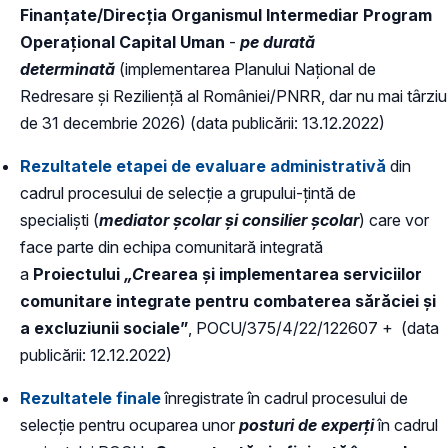
Finanțate/Direcția Organismul Intermediar Program
Operațional Capital Uman
-
pe durată
determinată
(implementarea Planului Naţional de
Redresare şi Rezilienţă al României/PNRR, dar nu mai târziu
de 31 decembrie 2026) (data publicării: 13.12.2022)
Rezultatele etapei de evaluare administrativă
din
cadrul procesului de selecție a grupului-țintă de
specialiști (
mediator școlar și consilier școlar
) care vor
face parte din echipa comunitară integrată
a
Proiectului
„C
rearea și implementarea serviciilor
comunitare integrate pentru combaterea sărăciei și
a excluziunii sociale”
, POCU/375/4/22/122607 + (data
publicării: 12.12.2022)
R
ezultatele finale
înregistrate în cadrul procesului de
selecție pentru ocuparea unor
posturi de experți
în cadrul