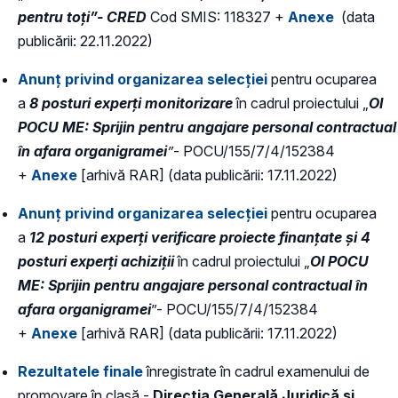
pentru toți”- CRED
Cod SMIS: 118327 +
Anexe
(data
publicării: 22.11.2022)
Anunț privind organizarea selecției
pentru ocuparea
a
8 posturi experți monitorizare
în cadrul proiectului „
OI
POCU ME: Sprijin pentru angajare personal contractual
în afara organigramei
”
- POCU/155/7/4/152384
+
Anexe
[arhivă RAR] (data publicării: 17.11.2022)
Anunț privind organizarea selecției
pentru ocuparea
a
12 posturi experți verificare proiecte finanțate și 4
posturi experți achiziții
în cadrul proiectului „
OI POCU
ME: Sprijin pentru angajare personal contractual în
afara organigramei
”- POCU/155/7/4/152384
+
Anexe
[arhivă RAR] (data publicării: 17.11.2022)
Rezultatele finale
înregistrate în cadrul examenului de
promovare în clasă -
Direcția Generală Juridică și