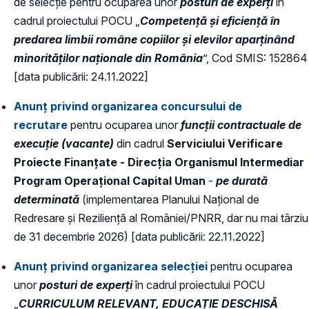
de selecție pentru ocuparea unor
posturi de experți
în
cadrul proiectului POCU „
Competență și eficiență în
predarea limbii române copiilor și elevilor aparținând
minorităților naționale din România
”, Cod SMIS: 152864
[data publicării: 24.11.2022]
Anunț privind organizarea concursului de
recrutare
pentru ocuparea unor
funcții contractuale de
execuție (vacante)
din cadrul
Serviciului Verificare
Proiecte Finanțate - Direcția Organismul Intermediar
Program Operațional Capital Uman
-
pe durată
determinată
(implementarea Planului Naţional de
Redresare şi Rezilienţă al României/PNRR, dar nu mai târziu
de 31 decembrie 2026) [data publicării: 22.11.2022]
Anunț privind organizarea selecţiei
pentru ocuparea
unor
posturi de experți
în cadrul proiectului POCU
„
CURRICULUM RELEVANT, EDUCAȚIE DESCHISĂ