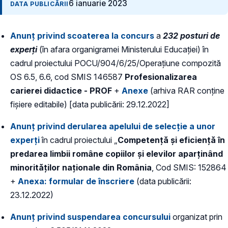
6 ianuarie 2023
DATA PUBLICĂRII
Anunț privind scoaterea la concurs
a
232 posturi de
experți
(în afara organigramei Ministerului Educației) în
cadrul proiectului POCU/904/6/25/Operațiune compozită
OS 6.5, 6.6, cod SMIS 146587
Profesionalizarea
carierei didactice - PROF
+
Anexe
(arhiva RAR conține
fișiere editabile) [data publicării: 29.12.2022]
Anunț privind derularea apelului de selecție a unor
experți
în cadrul proiectului „
Competență și eficiență în
predarea limbii române copiilor și elevilor aparținând
minorităților naționale din România
, Cod SMIS: 152864
+
Anexa: formular de înscriere
(data publicării:
23.12.2022)
Anunț privind suspendarea concursului
organizat prin