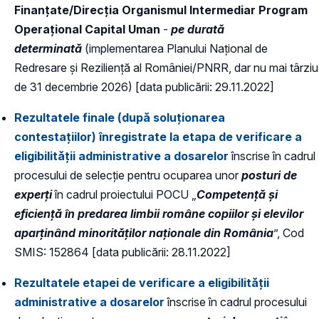
Finanțate/Direcția Organismul Intermediar Program
Operațional Capital Uman
-
pe durată
determinată
(implementarea Planului Naţional de
Redresare şi Rezilienţă al României/PNRR, dar nu mai târziu
de 31 decembrie 2026) [data publicării: 29.11.2022]
Rezultatele finale (după soluționarea
contestațiilor) înregistrate la etapa de verificare a
eligibilității administrative a dosarelor
înscrise în cadrul
procesului de selecție pentru ocuparea unor
posturi de
experți
în cadrul proiectului POCU „
Competență și
eficiență în predarea limbii române copiilor și elevilor
aparținând minorităților naționale din România
”, Cod
SMIS: 152864 [data publicării: 28.11.2022]
Rezultatele etapei de verificare a eligibilității
administrative a dosarelor
înscrise în cadrul procesului