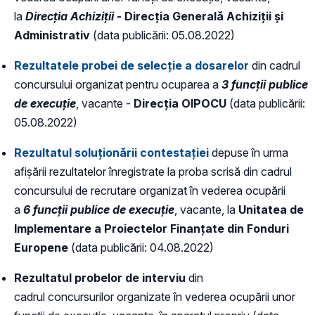
la
Direcția Achiziții
- Direcția Generală Achiziții și
Administrativ
(data publicării: 05.08.2022)
Rezultatele probei de selecție a dosarelor
din cadrul
concursului organizat pentru ocuparea a
3 funcții publice
de execuție
, vacante -
Direcția OIPOCU
(data publicării:
05.08.2022)
Rezultatul soluționării contestației
depuse în urma
afișării rezultatelor înregistrate la proba scrisă din cadrul
concursului de recrutare organizat în vederea ocupării
a
6 funcții publice de execuție
, vacante, la
Unitatea de
Implementare a Proiectelor Finanțate din Fonduri
Europene
(data publicării: 04.08.2022)
Rezultatul probelor de interviu
din
cadrul concursurilor organizate în vederea ocupării unor