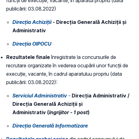
funcții de execuție, vacante, în aparatul propriu (data
publicării: 03.08.2022)
Direcția Achiziții
- Direcția Generală Achiziții și
Administrativ
Direcția OIPOCU
Rezultatele finale
înregistrate la concursurile de
recrutare organizate în vederea ocupării unor funcții de
execuție, vacante, în cadrul aparatuluu propriu (data
publicării: 03.08.2022):
Serviciul Administrativ
-
Direcția Administrativ /
Direcția Generală Achiziții și
Administrativ (
îngrijitor - 1 post
)
Direcția Generală Informatizare
Rezultatele probei scrise
din cadrul concursului de