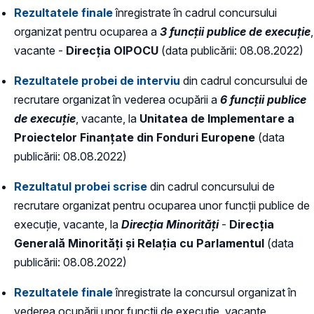
Rezultatele finale
înregistrate în cadrul concursului
organizat pentru ocuparea a
3 funcții publice de execuție
,
vacante -
Direcția OIPOCU
(data publicării: 08.08.2022)
Rezultatele probei de interviu
din cadrul concursului de
recrutare organizat în vederea ocupării a
6 funcții publice
de execuție
, vacante, la
Unitatea de Implementare a
Proiectelor Finanțate din Fonduri Europene
(data
publicării: 08.08.2022)
Rezultatul probei scrise
din cadrul concursului de
recrutare organizat pentru ocuparea unor funcții publice de
execuție, vacante, la
Direcția Minorități
-
Direcția
Generală Minorități și Relația cu Parlamentul
(data
publicării: 08.08.2022)
Rezultatele finale
înregistrate la concursul organizat în
vederea ocupării unor funcții de execuție, vacante,