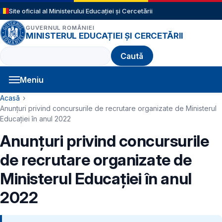
Sari la conținutul principal
Site oficial al Ministerului Educației și Cercetării
GUVERNUL ROMÂNIEI
MINISTERUL EDUCAȚIEI ȘI CERCETĂRII
Caută
Meniu
Navigație principală
Cale de navigare
Acasă
Anunțuri privind concursurile de recrutare organizate de Ministerul
Educației în anul 2022
Anunțuri privind concursurile
de recrutare organizate de
Ministerul Educației în anul
2022