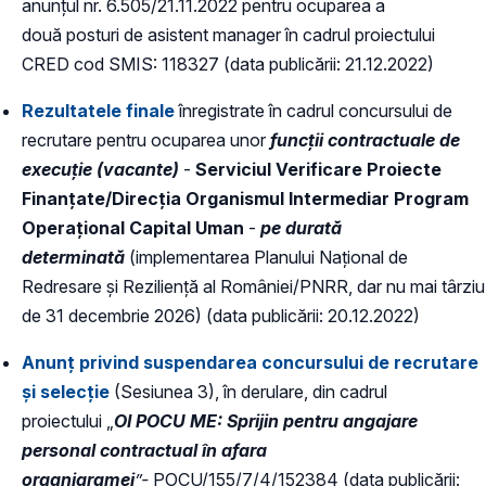
anunțul nr. 6.505/21.11.2022 pentru ocuparea a
două posturi de asistent manager în cadrul proiectului
CRED cod SMIS: 118327 (data publicării: 21.12.2022)
Rezultatele finale
înregistrate în cadrul concursului de
recrutare pentru ocuparea unor
funcții contractuale de
execuție (vacante)
-
Serviciul Verificare Proiecte
Finanțate/Direcția Organismul Intermediar Program
Operațional Capital Uman
-
pe durată
determinată
(implementarea Planului Naţional de
Redresare şi Rezilienţă al României/PNRR, dar nu mai târziu
de 31 decembrie 2026) (data publicării: 20.12.2022)
Anunț privind suspendarea concursului de recrutare
și selecție
(Sesiunea 3), în derulare, din cadrul
proiectului „
OI POCU ME: Sprijin pentru angajare
personal contractual în afara
organigramei
”-
POCU/155/7/4/152384 (data publicării: