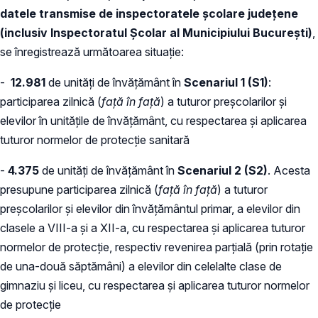
datele transmise de inspectoratele școlare județene
(inclusiv Inspectoratul Școlar al Municipiului București)
,
se înregistrează următoarea situație:
-
12.981
de unități de învățământ în
Scenariul 1 (S1)
:
participarea zilnică (
față în față
) a tuturor preșcolarilor și
elevilor în unitățile de învățământ, cu respectarea și aplicarea
tuturor normelor de protecție sanitară
-
4.375
de unități de învățământ în
S
cenariul 2 (S2)
. Acesta
presupune participarea zilnică (
față în față
) a tuturor
preșcolarilor și elevilor din învățământul primar, a elevilor din
clasele a VIII-a și a XII-a, cu respectarea și aplicarea tuturor
normelor de protecție, respectiv revenirea parțială (prin rotație
de una-două săptămâni) a elevilor din celelalte clase de
gimnaziu și liceu, cu respectarea și aplicarea tuturor normelor
de protecție