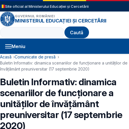
Sari la conținutul principal
Site oficial al Ministerului Educației și Cercetării
GUVERNUL ROMÂNIEI
MINISTERUL EDUCAȚIEI ȘI CERCETĂRII
Caută
Meniu
Navigație principală
Cale de navigare
Acasă
Comunicate de presă
Buletin Informativ: dinamica scenariilor de funcționare a unităților de
învățământ preuniversitar (17 septembrie 2020)
Buletin Informativ: dinamica
scenariilor de funcționare a
unităților de învățământ
preuniversitar (17 septembrie
2020)