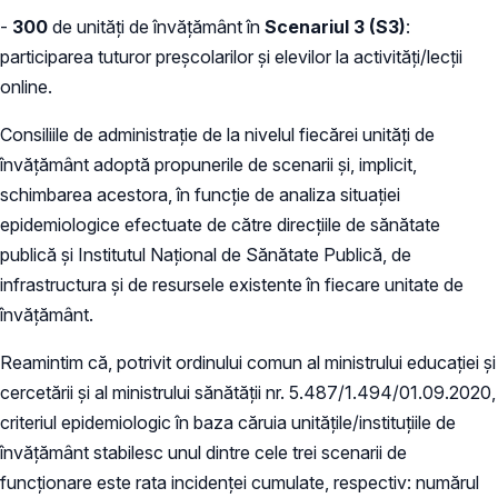
-
300
de unități de învățământ în
Scenariul 3 (S3)
:
participarea tuturor preșcolarilor și elevilor la activități/lecții
online.
Consiliile de administrație de la nivelul fiecărei unități de
învățământ adoptă propunerile de scenarii și, implicit,
schimbarea acestora, în funcție de analiza situației
epidemiologice efectuate de către direcțiile de sănătate
publică și Institutul Național de Sănătate Publică, de
infrastructura și de resursele existente în fiecare unitate de
învățământ.
Reamintim că, potrivit ordinului comun al ministrului educației și
cercetării și al ministrului sănătății nr. 5.487/1.494/01.09.2020,
criteriul epidemiologic în baza căruia unitățile/instituțiile de
învățământ stabilesc unul dintre cele trei scenarii de
funcționare este rata incidenței cumulate, respectiv: numărul