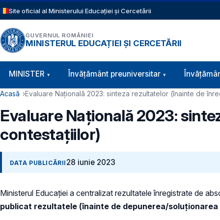
Sari la conținutul principal
Site oficial al Ministerului Educației și Cercetării
GUVERNUL ROMÂNIEI
MINISTERUL EDUCAȚIEI ȘI CERCETĂRII
Navigație principală
MINISTER
Învăţământ preuniversitar
Învățămân
Cale de navigare
Acasă
Evaluare Națională 2023: sinteza rezultatelor (înainte de înre
Evaluare Națională 2023: sintez
contestațiilor)
28 iunie 2023
DATA PUBLICĂRII
Ministerul Educației a centralizat rezultatele înregistrate de ab
publicat
rezultatele (înainte de depunerea/soluționarea 