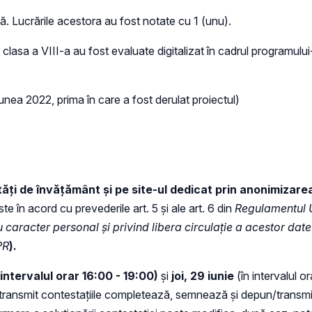
dă. Lucrările acestora au fost notate cu 1 (unu).
e clasa a VIII-a au fost evaluate digitalizat în cadrul programului
nea 2022, prima în care a fost derulat proiectul)
tăți de învățământ și pe site-ul dedicat prin anonimizare
e în acord cu prevederile art. 5 și ale art. 6 din
Regulamentul U
 caracter personal și privind libera circulație a acestor dat
PR
).
 intervalul orar 16:00 - 19:00)
și
joi, 29 iunie
(în intervalul o
transmit contestațiile completează, semnează și depun/transmit ș