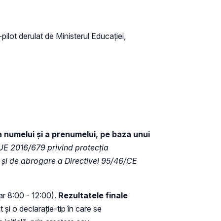
-pilot derulat de Ministerul Educației,
a numelui și a prenumelui, pe baza unui
E 2016/679 privind protecția
e și de abrogare a Directivei 95/46/CE
rar 8:00 - 12:00).
Rezultatele finale
i o declarație-tip în care se