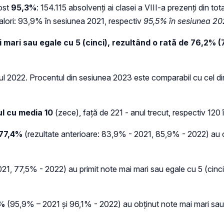
ost
95,3%
: 154.115 absolvenți ai clasei a VIII-a prezenți din tota
 valori: 93,9% în sesiunea 2021, respectiv
95,5% în sesiunea 20
i mari sau egale cu 5 (cinci), rezultând o rată de 76,2%
(
ul 2022. Procentul din sesiunea 2023 este comparabil cu cel din
l cu media 10
(zece), față de 221 - anul trecut, respectiv 120 
77,4%
(rezultate anterioare: 83,9% - 2021, 85,9% - 2022) au o
1, 77,5% - 2022) au primit note mai mari sau egale cu 5 (cinci
1%
(95,9% – 2021 și 96,1% - 2022) au obținut note mai mari sau 