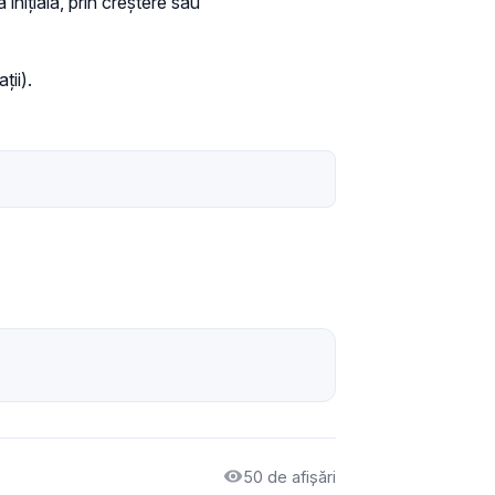
nițială, prin creștere sau
ții).
50 de afișări