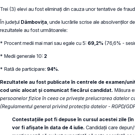
Trei (3) elevi au fost eliminați din cauza unor tentative de frau
În județul
Dâmbovița
, unde lucrările scrise ale absolvenților d
rezultatele au fost următoarele:
* Procent medii mai mari sau egale cu 5:
69,2%
(76,6% - sesiu
* Medii generale 10:
2
* Rată de participare:
94%
.
R
e
zultatele au fost publicate în centrele de examen/uni
cod unic alocat și comunicat fiecărui candidat.
Măsura est
persoanelor fizice în ceea ce privește prelucrarea datelor cu
(Regulamentul general privind protecția datelor - RGPD/GD
Contestațiile pot fi depuse în cursul acestei zile (în
vor fi afișate în data de 4 iulie.
Candidații care depun/