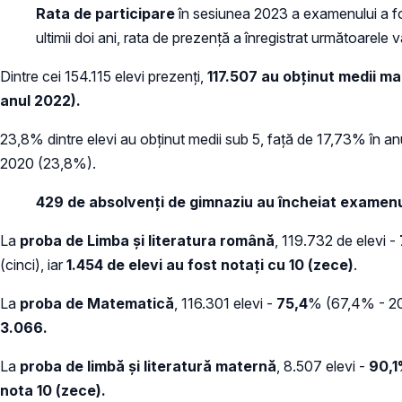
Rata de participare
în sesiunea 2023 a examenului a f
ultimii doi ani, rata de prezență a înregistrat următoarele
Dintre cei 154.115 elevi prezenți,
117.507 au obținut medii ma
anul 2022)
.
23,8% dintre elevi au obținut medii sub 5, față de 17,73% în an
2020 (23,8%).
429 de absolvenți de gimnaziu au încheiat examenu
La
proba de Limba și literatura română
, 119.732 de elevi -
(cinci), iar
1.454 de elevi au fost notați cu 10 (zece)
.
La
proba de Matematică
, 116.301 elevi -
75,4
% (67,4% - 202
3.066.
La
proba de limbă şi literatură maternă
, 8.507 elevi -
90,
nota 10 (zece).