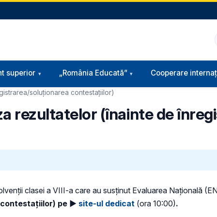
t superior
„România Educată”
Cooperare internaț
gistrarea/soluționarea contestațiilor)
a rezultatelor (înainte de înreg
solvenții clasei a VIII-a care au susținut Evaluarea Națională (EN
contestațiilor) pe
►
site-ul dedicat
(ora 10:00)
.