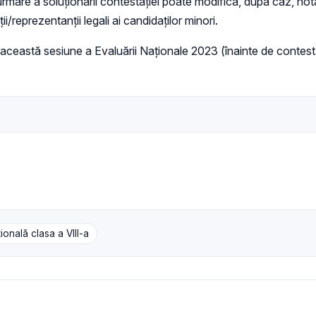
are a soluționării contestației poate modifica, după caz, nota i
reprezentanții legali ai candidaților minori.
 această sesiune a Evaluării Naționale 2023 (înainte de contesta
ională clasa a VIII-a