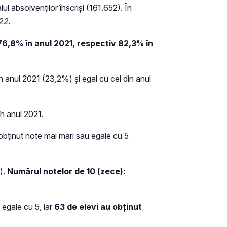
lul absolvenților înscriși (161.652). În
22.
76,8% în anul 2021, respectiv 82,3% în
 anul 2021 (23,2%) și egal cu cel din anul
în anul 2021.
bținut note mai mari sau egale cu 5
).
Numărul notelor de 10 (zece):
egale cu 5, iar
63 de elevi au obţinut