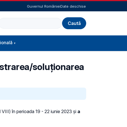
Guvernul României
Date deschise
Caută
ională
istrarea/soluționarea
 VIII) în perioada 19 - 22 iunie 2023 și
a