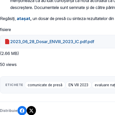
menționează că au luat cunoștință că nota acordată ca urm
descreștere. Documentele sunt semnate și de către părinții/
Regăsiți,
atașat
,
un dosar de presă cu sinteza rezultatelor din
fisiere
2023_06_28_Dosar_ENVIII_2023_IC.pdf.pdf
(2.66 MB)
50 views
ETICHETE
comunicate de presă
EN VIII 2023
evaluare naţ
Distribuie