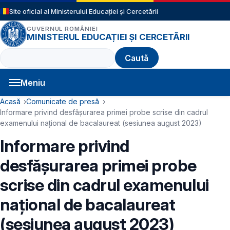
Sari la conținutul principal
Site oficial al Ministerului Educației și Cercetării
GUVERNUL ROMÂNIEI
MINISTERUL EDUCAȚIEI ȘI CERCETĂRII
Caută
Meniu
Navigație principală
Cale de navigare
Acasă
Comunicate de presă
Informare privind desfășurarea primei probe scrise din cadrul
examenului național de bacalaureat (sesiunea august 2023)
Informare privind
desfășurarea primei probe
scrise din cadrul examenului
național de bacalaureat
(sesiunea august 2023)