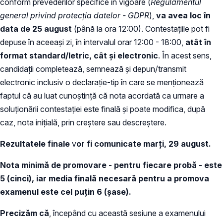
conform prevederilor specifice în vigoare (
Regulamentul
general privind protecția datelor - GDPR
),
va avea loc în
data de 25 august
(până la ora 12:00). Contestațiile pot fi
depuse în aceeași zi, în intervalul orar 12:00 - 18:00,
atât în
format standard/letric, cât și electronic
. În acest sens,
candidații completează, semnează și depun/transmit
electronic inclusiv o declarație-tip în care se menționează
faptul că au luat cunoștință că nota acordată ca urmare a
soluționării contestației este finală și poate modifica, după
caz, nota inițială, prin creștere sau descreștere.
Rezultatele finale
v
or fi comunicate marți, 29 august.
Nota minimă de promovare - pentru fiecare probă - este
5 (cinci), iar media finală necesară pentru a promova
examenul este cel puțin 6 (șase).
Precizăm că
, începând cu această sesiune a examenului