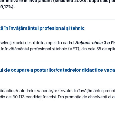
efinitivare în învățământ (sesiunea 2020), după soluțion
69,17%).
 în învățământul profesional și tehnic
elecției celui de-al doilea apel din cadrul
Acțiunii-cheie 3 a 
în învățământul profesional și tehnic (VET), din cele 55 de apli
ui de ocupare a posturilor/catedrelor didactice vac
idactice/catedrelor vacante/rezervate din învăţământul preuniver
din cei 30.113 candidaţi înscriși. Din promoţia de absolvenţi ai 