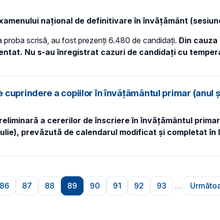
 examenului național de definitivare în învățământ (sesiu
la proba scrisă, au fost prezenți 6.480 de candidați.
Din cauza 
ntat. Nu s-au înregistrat cazuri de candidați cu temper
 cuprindere a copiilor în învățământul primar (anul
 preliminară a cererilor de înscriere în învățământul pri
iulie), prevăzută de calendarul modificat și completat în
86
87
88
89
90
91
92
93
…
Următoa
na
Pagina
Pagina
Pagina
Pagina
Pagina
Pagina
Pagina
Pagina
P