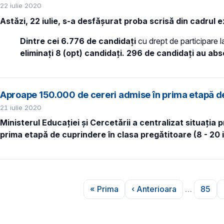
22 iulie 2020
Astăzi, 22 iulie, s-a desfășurat proba scrisă din cadrul
Dintre cei 6.776 de candidați
cu drept de participare 
eliminați 8 (opt) candidați.
296 de candidați au abse
Aproape 150.000 de cereri admise în prima etapă de
21 iulie 2020
Ministerul Educației și Cercetării a centralizat situația
prima etapă de cuprindere în clasa pregătitoare (8 - 20 
Paginare
« Prima
‹ Anterioara
…
85
Prima pagină
Pagina anterioară
Pagi