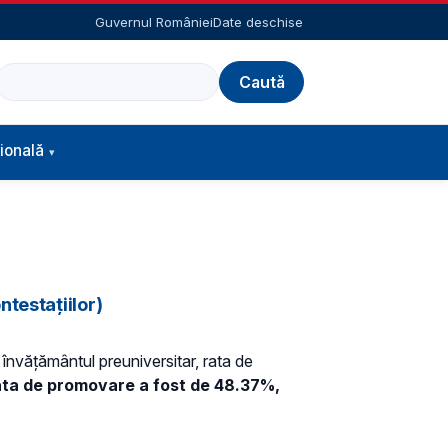
Guvernul României
Date deschise
Caută
ională
testațiilor)
 învățământul preuniversitar, rata de
 rata de promovare a fost de 48.37%,