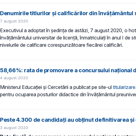
Denumirile titlurilor și calificărilor din învățământ
7 august 2020
Executivul a adoptat în ședința de astăzi, 7 august 2020, o hotărâ
învățământului universitar de licență, înmatriculați în anul I de 
nivelurile de calificare corespunzătoare fiecărei calificări.
58,66%: rata de promovare a concursului național de 
4 august 2020
Ministerul Educației și Cercetării a publicat pe site-ul
titularizar
pentru ocuparea posturilor didactice din învățământul preunivers
Peste 4.300 de candidați au obținut definitivarea și
3 august 2020