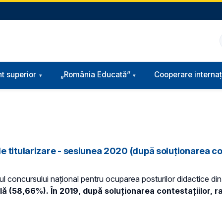
t superior
„România Educată”
Cooperare internaț
 titularizare - sesiunea 2020 (după soluționarea con
rul concursului național pentru ocuparea posturilor didactice din
ală (58,66%). În 2019, după soluționarea contestațiilor,