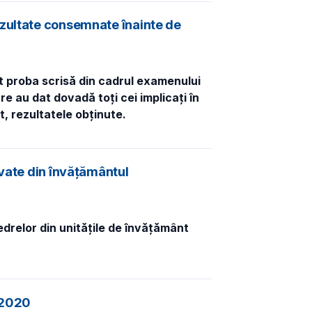
ezultate consemnate înainte de
nut proba scrisă din cadrul examenului
e au dat dovadă toți cei implicați în
at, rezultatele obținute.
rvate din învățământul
edrelor din unitățile de învățământ
a 2020