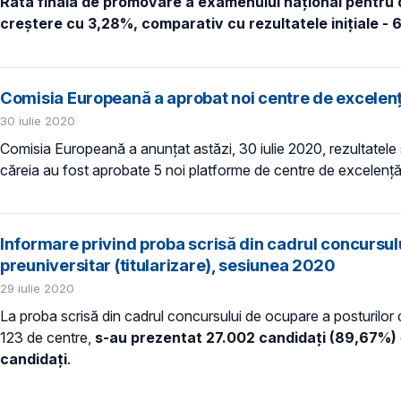
Rata finală de promovare
a examenului național pentru d
creștere cu 3,28%, comparativ cu rezultatele inițiale - 
Comisia Europeană a aprobat noi centre de excelență
30 iulie 2020
Comisia Europeană a anunțat astăzi, 30 iulie 2020, rezultatele s
căreia au fost aprobate 5 noi platforme de centre de excelență 
Informare privind proba scrisă din cadrul concursul
preuniversitar (titularizare), sesiunea 2020
29 iulie 2020
La proba scrisă din cadrul concursului de ocupare a posturilor d
123 de centre,
s-au prezentat 27.002 candidaţi (89,67%)
candidaţi
.