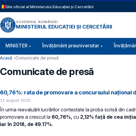
Sari la conținutul principal
Site oficial al Ministerului Educației și Cercetării
GUVERNUL ROMÂNIEI
MINISTERUL EDUCAȚIEI ȘI CERCETĂRII
Navigație principală
MINISTER
Învăţământ preuniversitar
Învățămân
Cale de navigare
Acasă
Comunicate de presă
Comunicate de presă
60,76%: rata de promovare a concursului național de
11 august 2020
În urma reevaluării lucrărilor contestate la proba scrisă din cad
promovare a crescut la
60,76%,
cu
2,12% față de cea iniți
iar în 2018, de 49.17%.