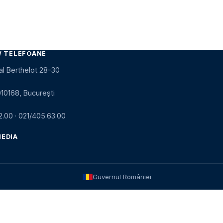
/ TELEFOANE
al Berthelot 28–30
010168, București
2.00
·
021/405.63.00
MEDIA
Guvernul României