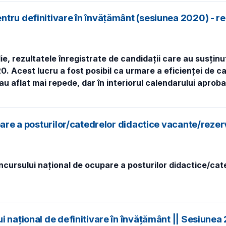
ntru definitivare în învățământ (sesiunea 2020) - r
ulie, rezultatele înregistrate de candidații care au susți
. Acest lucru a fost posibil ca urmare a eficienței de car
e au aflat mai repede, dar în interiorul calendarului aprob
upare a posturilor/catedrelor didactice vacante/reze
oncursului național de ocupare a posturilor didactice/cat
i național de definitivare în învățământ || Sesiune