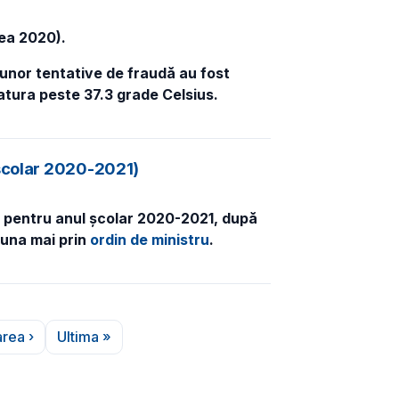
nea 2020).
unor tentative de fraudă au fost
atura peste 37.3 grade Celsius.
 școlar 2020-2021)
mar pentru anul școlar 2020-2021, după
 luna mai
prin
ordin de ministru
.
rea ›
Ultima »
agina următoare
Ultima pagină