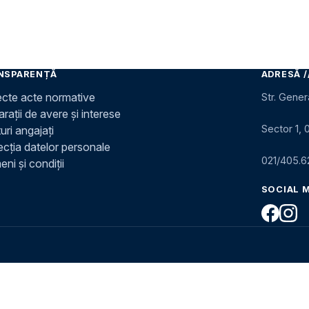
NSPARENȚĂ
ADRESĂ /
ecte acte normative
Str. Gener
rații de avere și interese
Sector 1, 
uri angajați
ecția datelor personale
021/405.6
ni și condiții
SOCIAL 