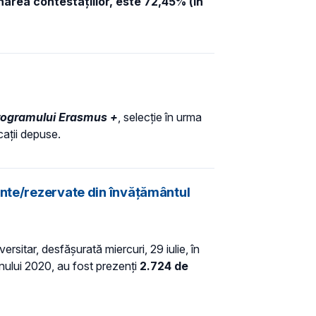
area contestațiilor, este 72,45% (în
Programului Erasmus +
, selecție în urma
cații depuse.
ante/rezervate din învățământul
sitar, desfăşurată miercuri, 29 iulie, în
anului 2020, au fost prezenţi
2.724 de