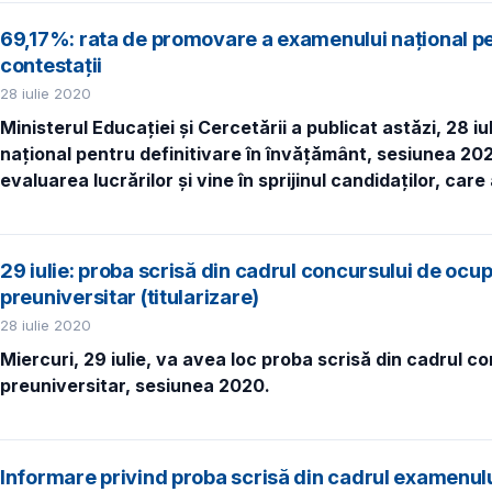
69,17%: rata de promovare a examenului național pe
contestații
28 iulie 2020
Ministerul Educației și Cercetării a publicat astăzi, 28 i
național pentru definitivare în învățământ, sesiunea 2020
evaluarea lucrărilor și vine în sprijinul candidaților, car
29 iulie: proba scrisă din cadrul concursului de oc
preuniversitar (titularizare)
28 iulie 2020
Miercuri, 29 iulie, va avea loc proba scrisă din cadrul c
preuniversitar, sesiunea 2020.
Informare privind proba scrisă din cadrul examenulu