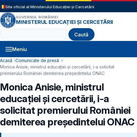
Sari la conținutul principal
Site oficial al Ministerului Educației și Cercetării
GUVERNUL ROMÂNIEI
MINISTERUL EDUCAȚIEI ȘI CERCETĂRII
Caută
Meniu
Navigație principală
Cale de navigare
Acasă
Comunicate de presă
Monica Anisie, ministrul educației și cercetării, i-a solicitat
premierului României demiterea președintelui ONAC
Monica Anisie, ministrul
educației și cercetării, i-a
solicitat premierului României
demiterea președintelui ONAC