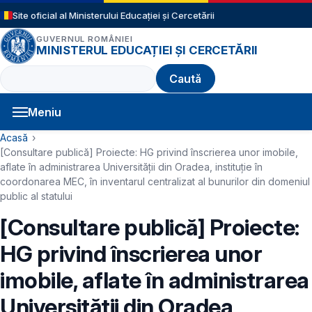
Sari la conținutul principal
Site oficial al Ministerului Educației și Cercetării
GUVERNUL ROMÂNIEI
MINISTERUL EDUCAȚIEI ȘI CERCETĂRII
Caută
Meniu
Navigație principală
Cale de navigare
Acasă
[Consultare publică] Proiecte: HG privind înscrierea unor imobile,
aflate în administrarea Universității din Oradea, instituție în
coordonarea MEC, în inventarul centralizat al bunurilor din domeniul
public al statului
[Consultare publică] Proiecte:
HG privind înscrierea unor
imobile, aflate în administrarea
Universității din Oradea,