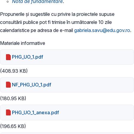
Notă de fundamentare
.
Propunerile și sugestiile cu privire la proiectele supuse
consultării publice pot fi trimise în următoarele 10 zile
calendaristice pe adresa de e-mail
gabriela.savu@edu.gov.ro
.
Materiale informative
PHG_UO_1.pdf
(408.93 KB)
NF_PHG_UO_1.pdf
(180.95 KB)
PHG_UO_1_anexa.pdf
(196.65 KB)