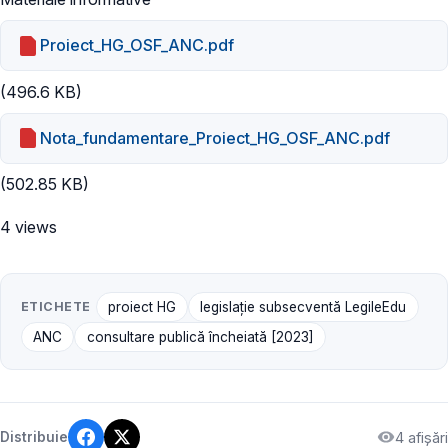
Proiect_HG_OSF_ANC.pdf
(496.6 KB)
Nota_fundamentare_Proiect_HG_OSF_ANC.pdf
(502.85 KB)
4 views
ETICHETE
proiect HG
legislație subsecventă LegileEdu
ANC
consultare publică încheiată [2023]
4 afișări
Distribuie