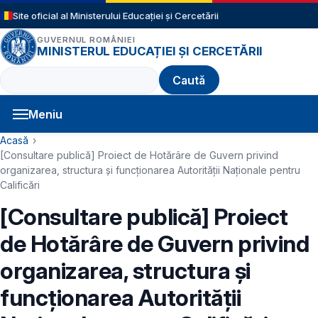
Sari la conținutul principal
Site oficial al Ministerului Educației și Cercetării
GUVERNUL ROMÂNIEI
MINISTERUL EDUCAȚIEI ȘI CERCETĂRII
Caută
Meniu
Navigație principală
Cale de navigare
Acasă
[Consultare publică] Proiect de Hotărâre de Guvern privind
organizarea, structura şi funcţionarea Autorităţii Naţionale pentru
Calificări
[Consultare publică] Proiect
de Hotărâre de Guvern privind
organizarea, structura şi
funcţionarea Autorităţii