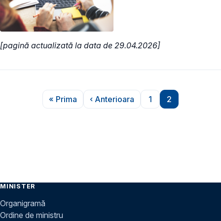
[pagină actualizată la data de 29.04.2026]
Paginare
« Prima
‹ Anterioara
1
2
Prima pagină
Pagina anterioară
Pagina
Pagina
MINISTER
Organigramă
Ordine de ministru