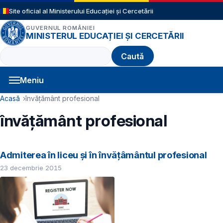
Sari la conținutul principal
Site oficial al Ministerului Educației și Cercetării
GUVERNUL ROMÂNIEI
MINISTERUL EDUCAȚIEI ȘI CERCETĂRII
Caută
Meniu
Navigație principală
Cale de navigare
Acasă
învățământ profesional
învățământ profesional
Admiterea în liceu și în învățâmântul profesional
23 decembrie 2015