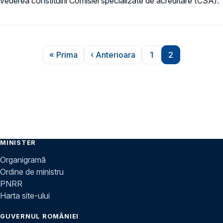
vederea constituirii Comisiei specializate de acreditare (CSA).
Paginare
« Prima
‹ Anterioara
1
2
Prima pagină
Pagina anterioară
Pagina
Pagina
MINISTER
Organigramă
Ordine de ministru
PNRR
Harta site-ului
GUVERNUL ROMÂNIEI