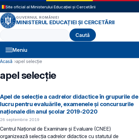
Sari la conținutul principal
Site oficial al Ministerului Educației și Cercetării
GUVERNUL ROMÂNIEI
MINISTERUL EDUCAȚIEI ȘI CERCETĂRII
Caută
Meniu
Navigație principală
Cale de navigare
Acasă
apel selecție
apel selecție
Apel de selecţie a cadrelor didactice în grupurile de
lucru pentru evaluările, examenele şi concursurile
naţionale din anul şcolar 2019-2020
26 septembrie 2019
Centrul Naţional de Examinare şi Evaluare (CNEE)
organizează selecţia cadrelor didactice cu statutul de