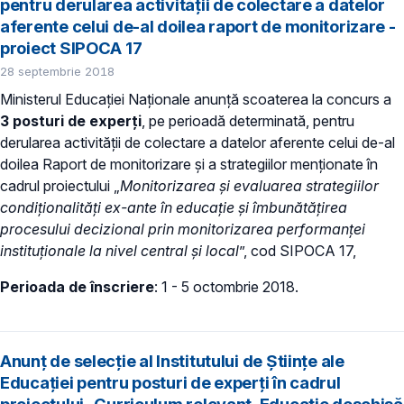
pentru derularea activității de colectare a datelor
aferente celui de-al doilea raport de monitorizare -
proiect SIPOCA 17
28 septembrie 2018
Ministerul Educației Naționale anunță scoaterea la concurs a
3 posturi de experți
, pe perioadă determinată, pentru
derularea activității de colectare a datelor aferente celui de-al
doilea Raport de monitorizare și a strategiilor menționate în
cadrul proiectului „
Monitorizarea și evaluarea strategiilor
condiționalități ex-ante în educație și îmbunătățirea
procesului decizional prin monitorizarea performanței
instituționale la nivel central și local
”, cod SIPOCA 17,
Perioada de înscriere
: 1 - 5 octombrie 2018.
Anunț de selecție al Institutului de Științe ale
Educației pentru posturi de experți în cadrul