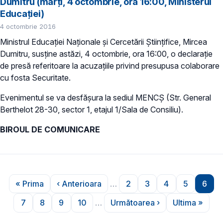
Dumitru (marţi, 4 octombrie, ora 16:00, Ministerul
Educaţiei)
4 octombrie 2016
Ministrul Educaţiei Naţionale şi Cercetării Ştiinţifice, Mircea
Dumitru, susţine astăzi, 4 octombrie, ora 16:00, o declaraţie
de presă referitoare la acuzaţiile privind presupusa colaborare
cu fosta Securitate.
Evenimentul se va desfăşura la sediul MENCŞ (Str. General
Berthelot 28-30, sector 1, etajul 1/Sala de Consiliu).
BIROUL DE COMUNICARE
Paginare
« Prima
‹ Anterioara
…
2
3
4
5
6
Prima pagină
Pagina anterioară
Pagina
Pagina
Pagina
Pagina
Pagi
7
8
9
10
…
Următoarea ›
Ultima »
Pagina
Pagina
Pagina
Pagina
Pagina următoare
Ultima pa