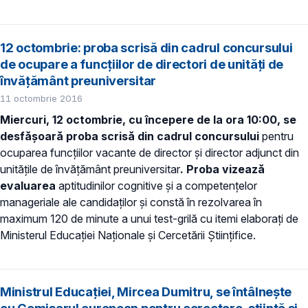
12 octombrie: proba scrisă din cadrul concursului
de ocupare a funcțiilor de directori de unități de
învățământ preuniversitar
11 octombrie 2016
Miercuri, 12 octombrie, cu începere de la ora 10:00, se
desfășoară
proba scris
ă din cadrul
concursului
pentru
ocuparea funcțiilor vacante de director și director adjunct din
unitățile de învățământ preuniversitar
. Proba vizează
evaluarea
aptitudinilor cognitive şi a competențelor
manageriale ale candidaților și constă în rezolvarea în
maximum 120 de minute a unui test-grilă cu itemi elaborați de
Ministerul Educației Naționale și Cercetării Științifice.
Ministrul Educaţiei, Mircea Dumitru, se întâlneşte