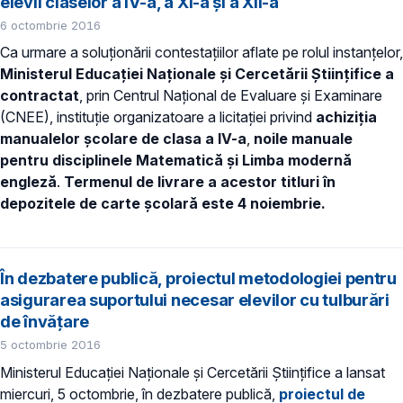
elevii claselor a IV-a, a XI-a şi a XII-a
6 octombrie 2016
Ca urmare a soluţionării contestaţiilor aflate pe rolul instanţelor,
Ministerul Educaţiei Naţionale şi Cercetării Ştiinţifice a
contractat
, prin Centrul Naţional de Evaluare şi Examinare
(CNEE), instituţie organizatoare a licitaţiei privind
achiziţia
manualelor şcolare de clasa a IV-a
,
noile manuale
pentru disciplinele Matematică şi Limba modernă
engleză
.
Termenul de livrare a acestor titluri în
depozitele de carte şcolară este 4 noiembrie.
În dezbatere publică, proiectul metodologiei pentru
asigurarea suportului necesar elevilor cu tulburări
de învăţare
5 octombrie 2016
Ministerul Educaţiei Naţionale şi Cercetării Ştiinţifice a lansat
miercuri, 5 octombrie, în dezbatere publică,
proiectul de