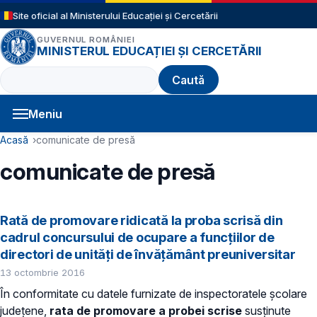
Sari la conținutul principal
Site oficial al Ministerului Educației și Cercetării
GUVERNUL ROMÂNIEI
MINISTERUL EDUCAȚIEI ȘI CERCETĂRII
Caută
Meniu
Navigație principală
Cale de navigare
Acasă
comunicate de presă
comunicate de presă
Rată de promovare ridicată la proba scrisă din
cadrul concursului de ocupare a funcțiilor de
directori de unități de învățământ preuniversitar
13 octombrie 2016
În conformitate cu datele furnizate de inspectoratele școlare
județene,
rata de promovare a probei scrise
susținute