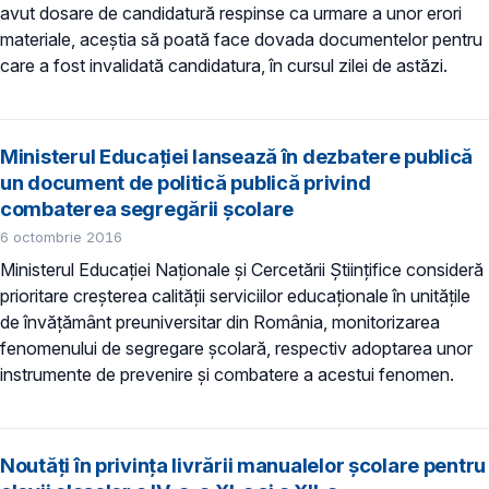
avut dosare de candidatură respinse ca urmare a unor erori
materiale, aceștia să poată face dovada documentelor pentru
care a fost invalidată candidatura, în cursul zilei de astăzi.
Ministerul Educaţiei lansează în dezbatere publică
un document de politică publică privind
combaterea segregării şcolare
6 octombrie 2016
Ministerul Educaţiei Naţionale şi Cercetării Ştiinţifice consideră
prioritare creşterea calităţii serviciilor educaţionale în unităţile
de învăţământ preuniversitar din România, monitorizarea
fenomenului de segregare şcolară, respectiv adoptarea unor
instrumente de prevenire şi combatere a acestui fenomen.
Noutăţi în privinţa livrării manualelor şcolare pentru