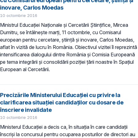
cu Comisarul european pentru cercetare, știință și
inovare, Carlos Moedas
10 octombrie 2016
Ministrul Educației Naționale și Cercetării Științifice, Mircea
Dumitru, se întâlneşte marți, 11 octombrie, cu Comisarul
european pentru cercetare, știință și inovare, Carlos Moedas,
aflat în vizită de lucru în România. Obiectivul vizitei îl reprezintă
intensificarea dialogului dintre România și Comisia Europeană
pe tema integrării și consolidării poziţiei țării noastre în Spațiul
European al Cercetării.
Precizările Ministerului Educației cu privire la
clarificarea situației candidaților cu dosare de
înscriere invalidate
10 octombrie 2016
Ministerul Educaţiei a decis ca, în situația în care candidații
înscrişi la concursul pentru ocuparea posturilor de directori au