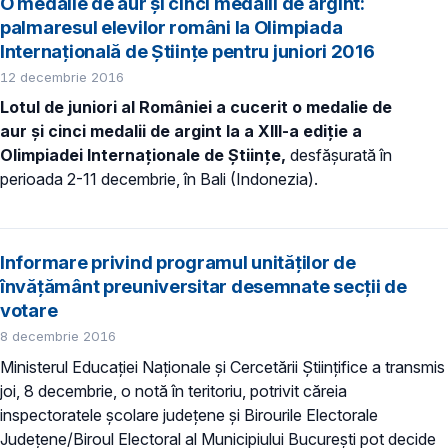
O medalie de aur și cinci medalii de argint:
palmaresul elevilor români la Olimpiada
Internaţională de Ştiinţe pentru juniori 2016
12 decembrie 2016
Lotul de juniori al României a cucerit o medalie de
aur
și
cinci medalii de argint la a XIII-a ediţie a
Olimpiadei Internaţionale de Ştiinţe,
desfăşurată în
perioada 2-11 decembrie, în Bali (Indonezia).
Informare privind programul unităților de
învățământ preuniversitar desemnate secții de
votare
8 decembrie 2016
Ministerul Educației Naționale și Cercetării Științifice a transmis
joi, 8 decembrie, o notă în teritoriu, potrivit căreia
inspectoratele școlare județene și Birourile Electorale
Județene/Biroul Electoral al Municipiului București pot decide