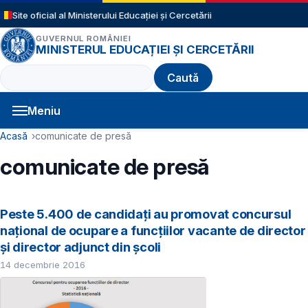
Sari la conținutul principal
Site oficial al Ministerului Educației și Cercetării
GUVERNUL ROMÂNIEI
MINISTERUL EDUCAȚIEI ȘI CERCETĂRII
Caută
Meniu
Navigație principală
Cale de navigare
Acasă
comunicate de presă
comunicate de presă
Peste 5.400 de candidați au promovat concursul
național de ocupare a funcţiilor vacante de director
şi director adjunct din școli
14 decembrie 2016