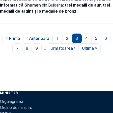
Informatică Shumen
din Bulgaria:
trei medalii de aur, trei
medalii de argint și o medalie de bronz.
Paginare
« Prima
‹ Anterioara
1
2
3
4
5
6
Prima pagină
Pagina anterioară
Pagina
Pagina
Pagina
Pagina
Pagina
Pag
7
8
9
…
Următoarea ›
Ultima »
Pagina
Pagina
Pagina
Pagina următoare
Ultima pagi
MINISTER
Organigramă
Ordine de ministru