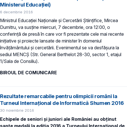
Ministerul Educaţiei)
6 decembrie 2016
Ministrul Educaţiei Naţionale şi Cercetării Ştiinţifice, Mircea
Dumitru, va susține miercuri, 7 decembrie, ora 12:00, o
conferință de presă în care vor fi prezentate cele mai recente
inițiative și proiecte lansate de minister în domeniul
învățământului și cercetării. Evenimentul se va desfăşura la
sediul MENCŞ (Str. General Berthelot 28-30, sector 1, etajul
1/Sala de Consiliu).
BIROUL DE COMUNICARE
Rezultate remarcabile pentru olimpicii români la
Turneul Internaţional de Informatică Shumen 2016
30 noiembrie 2016
Echipele de seniori
și juniori ale României
au obţinut
șapte medalii la ediția 2016 a Turneului Internaţional de