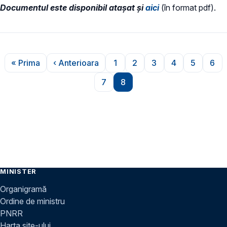
Documentul este disponibil atașat și
aici
(în format pdf).
Paginare
« Prima
‹ Anterioara
1
2
3
4
5
6
Prima pagină
Pagina anterioară
Pagina
Pagina
Pagina
Pagina
Pagina
Pag
7
8
Pagina
Pagina
MINISTER
Organigramă
Ordine de ministru
PNRR
Harta site-ului