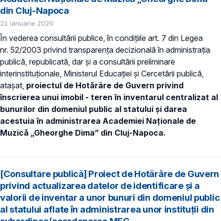
din Cluj-Napoca
21 ianuarie 2020
În vederea consultării publice, în condiţiile art. 7 din Legea
nr. 52/2003 privind transparenţa decizională în administraţia
publică, republicată, dar și a consultării preliminare
interinstituționale, Ministerul Educaţiei și Cercetării publică,
atașat,
proiectul de Hotărâre de Guvern privind
înscrierea unui imobil - teren în inventarul centralizat al
bunurilor din domeniul public al statului și darea
acestuia în administrarea Academiei Naționale de
Muzică „Gheorghe Dima” din Cluj-Napoca.
[Consultare publică] Proiect de Hotărâre de Guvern
privind actualizarea datelor de identificare şi a
valorii de inventar a unor bunuri din domeniul public
al statului aflate în administrarea unor instituții din
subordinea/coordonarea MEC