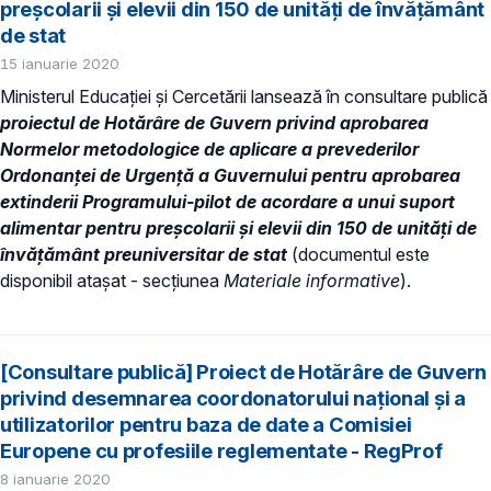
preșcolarii și elevii din 150 de unități de învățământ
de stat
15 ianuarie 2020
Ministerul Educației și Cercetării lansează în consultare publică
p
roiectul de Hotărâre de Guvern privind aprobarea
Normelor metodologice de aplicare a prevederilor
Ordonanței de Urgență a Guvernului pentru aprobarea
extinderii Programului-pilot de
acordare a unui suport
alimentar pentru preșcolarii și elevii din 150 de unităţi de
învățământ preuniversitar de stat
(documentul este
disponibil atașat - secțiunea
Materiale informative
).
[Consultare publică] Proiect de Hotărâre de Guvern
privind desemnarea coordonatorului național și a
utilizatorilor pentru baza de date a Comisiei
Europene cu profesiile reglementate - RegProf
8 ianuarie 2020