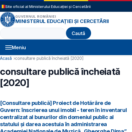
Sari la conținutul principal
Site oficial al Ministerului Educației și Cercetării
GUVERNUL ROMÂNIEI
MINISTERUL EDUCAȚIEI ȘI CERCETĂRII
Caută
Meniu
Navigație principală
Cale de navigare
Acasă
consultare publică încheiată [2020]
consultare publică încheiată
[2020]
[Consultare publică] Proiect de Hotărâre de
Guvern: înscrierea unui imobil - teren în inventarul
centralizat al bunurilor din domeniul public al
statului și darea acestuia în administrarea
Academiei Naționale de Muzică „Gheorghe Dima”