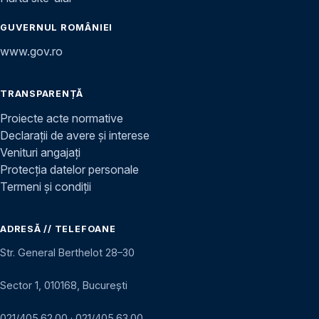
GUVERNUL ROMÂNIEI
www.gov.ro
TRANSPARENȚĂ
Proiecte acte normative
Declarații de avere și interese
Venituri angajați
Protecția datelor personale
Termeni și condiții
ADRESĂ // TELEFOANE
Str. General Berthelot 28–30
Sector 1, 010168, București
021/405.62.00
·
021/405.63.00