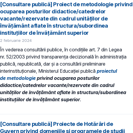
[Consultare publică] Proiect de metodologie privind
ocuparea posturilor didactice/catedrelor
vacante/rezervate din cadrul unităţilor de
învăţământ aflate în structura/subordinea
instituţiilor de învăţământ superior
2 februarie 2024
În vederea consultării publice, în condiţiile art. 7 din Legea
nr. 52/2003 privind transparenţa decizională în administraţia
publică, republicată, dar și a consultării preliminare
interinstituționale, Ministerul Educaţiei publică
proiectul
de metodologie
privind ocuparea posturilor
didactice/catedrelor vacante/rezervate din cadrul
unităţilor de învăţământ aflate în structura/subordinea
instituţiilor de învăţământ superior
.
[Consultare publică] Proiecte de Hotărâri de
Guvern privind domeniile şi programele de studii