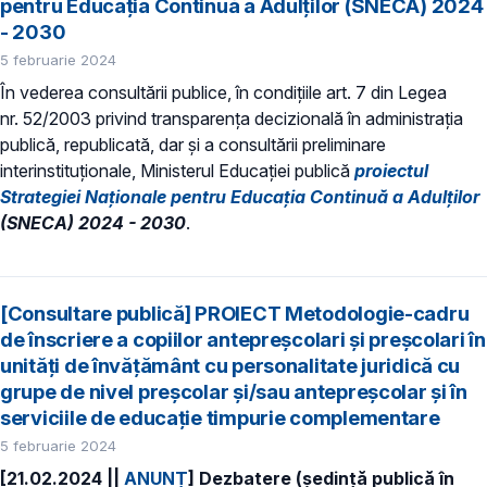
pentru Educația Continuă a Adulților (SNECA) 2024
- 2030
5 februarie 2024
În vederea consultării publice, în condiţiile art. 7 din Legea
nr. 52/2003 privind transparenţa decizională în administraţia
publică, republicată, dar și a consultării preliminare
interinstituționale, Ministerul Educaţiei publică
proiectul
Strategiei Naționale pentru Educația Continuă a Adulților
(SNECA) 2024 - 2030
.
[Consultare publică] PROIECT Metodologie-cadru
de înscriere a copiilor antepreșcolari și preșcolari în
unități de învățământ cu personalitate juridică cu
grupe de nivel preșcolar și/sau antepreșcolar și în
serviciile de educație timpurie complementare
5 februarie 2024
[21.02.2024 ||
ANUNȚ
]
Dezbatere (ședință publică în