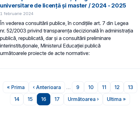
universitare de licență și master / 2024 - 2025
1 februarie 2024
În vederea consultării publice, în condiţiile art. 7 din Legea
nr. 52/2003 privind transparenţa decizională în administraţia
publică, republicată, dar și a consultării preliminare
interinstituționale, Ministerul Educaţiei publică
următoarele proiecte de acte normative:
Paginare
« Prima
‹ Anterioara
…
9
10
11
12
13
Prima pagină
Pagina anterioară
Pagina
Pagina
Pagina
Pagina
Pag
14
15
16
17
Următoarea ›
Ultima »
Pagina
Pagina
Pagina
Pagina
Pagina următoare
Ultima pa