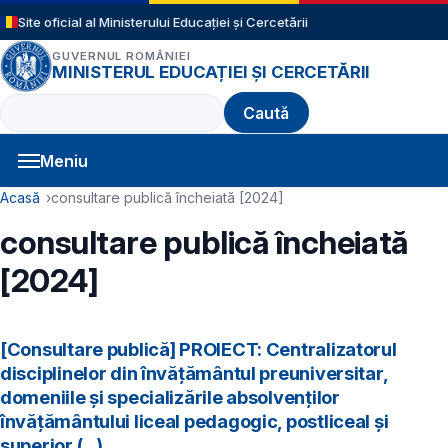
Sari la conținutul principal
Site oficial al Ministerului Educației și Cercetării
GUVERNUL ROMÂNIEI
MINISTERUL EDUCAȚIEI ȘI CERCETĂRII
Caută
Meniu
Navigație principală
Cale de navigare
Acasă
consultare publică încheiată [2024]
consultare publică încheiată
[2024]
[Consultare publică] PROIECT: Centralizatorul
disciplinelor din învăţământul preuniversitar,
domeniile şi specializările absolvenţilor
învăţământului liceal pedagogic, postliceal şi
superior (...)