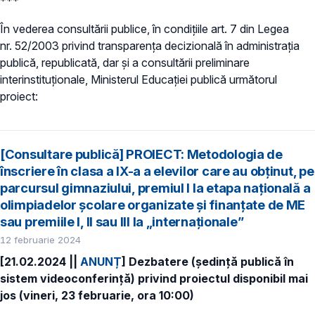
***
În vederea consultării publice, în condiţiile art. 7 din Legea
nr. 52/2003 privind transparenţa decizională în administraţia
publică, republicată, dar și a consultării preliminare
interinstituționale, Ministerul Educaţiei publică următorul
proiect:
[Consultare publică] PROIECT: Metodologia de
înscriere în clasa a IX-a a elevilor care au obținut, pe
parcursul gimnaziului, premiul I la etapa națională a
olimpiadelor școlare organizate și finanțate de ME
sau premiile I, II sau III la „internaționale”
12 februarie 2024
[21.02.2024 ||
ANUNȚ
]
Dezbatere (ședință publică în
sistem videoconferință) privind proiectul disponibil mai
jos (vineri, 23 februarie, ora 10:00)