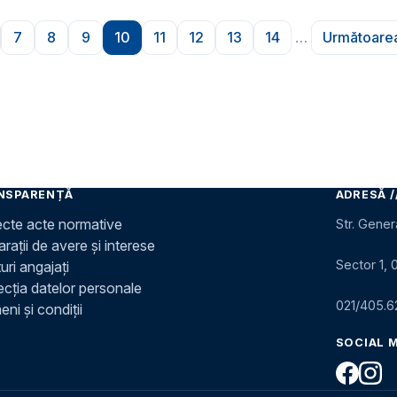
7
8
9
10
11
12
13
14
…
Următoarea
ră
gina
Pagina
Pagina
Pagina
Pagina
Pagina
Pagina
Pagina
Pagina
Pagi
NSPARENȚĂ
ADRESĂ /
ecte acte normative
Str. Gener
rații de avere și interese
Sector 1, 
uri angajați
ecția datelor personale
021/405.6
ni și condiții
SOCIAL 