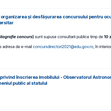
 organizarea și desfășurarea concursului pentru ocup
ersitar
liografie concurs
)
sunt supuse consultarii publice timp de
10 z
 pe adresa de e-mail
concursdirectori2021@edu.gov.ro
, în interi
rivind înscrierea imobilului - Observatorul Astronom
eniul public al statului