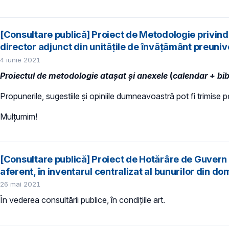
[Consultare publică] Proiect de Metodologie privind
director adjunct din unitățile de învățământ preuniv
4 iunie 2021
Proiectul de metodologie ataşat și anexele
(
calendar + bib
Propunerile, sugestiile şi opiniile dumneavoastră pot fi trimise
Mulțumim!
[Consultare publică] Proiect de Hotărâre de Guvern p
aferent, în inventarul centralizat al bunurilor din dom
26 mai 2021
În vederea consultării publice, în condiţiile art.