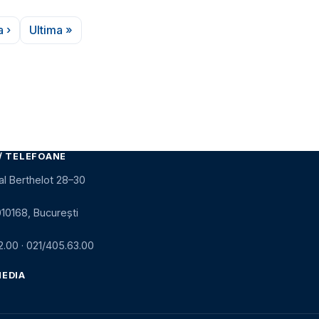
 ›
Ultima »
na următoare
Ultima pagină
/ TELEFOANE
al Berthelot 28–30
010168, București
2.00
·
021/405.63.00
MEDIA