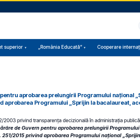
t superior
„România Educată”
Cooperare internaț
entru aprobarea prelungirii Programului naţional „Sp
d aprobarea Programului „Sprijin la bacalaureat, acc
 52/2003 privind transparenţa decizională în administraţia publică,
tărâre de Guvern pentru aprobarea prelungirii Programului 
r. 251/2015 privind aprobarea Programului naţional „Sprijin