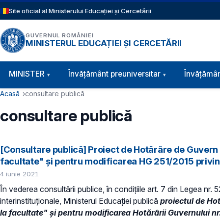
Sari la conținutul principal
Site oficial al Ministerului Educației și Cercetării
GUVERNUL ROMÂNIEI
MINISTERUL EDUCAȚIEI ȘI CERCETĂRII
Navigație principală
MINISTER
Învăţământ preuniversitar
Învățămân
Cale de navigare
Acasă
consultare publică
consultare publică
[Consultare publică] Proiect de Hotărâre de Guvern p
facultate" și pentru modificarea HG 251/2015 privin
4 iunie 2021
În vederea consultării publice, în condiţiile art. 7 din Legea nr.
interinstituționale, Ministerul Educaţiei publică
proiectul de Ho
la facultate" și pentru modificarea Hotărârii Guvernului n