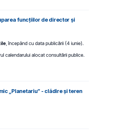
area funcțiilor de director și
ile
, începând cu data publicării (4 iunie).
orul calendarului alocat consultării publice.
ic „Planetariu” - clădire şi teren