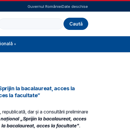
Guvernul României
Date deschise
Caută
ională
rijin la bacalaureat, acces la
es la facultate”
 republicată, dar și a consultării preliminare
naţional „Sprijin la bacalaureat, acces
 la bacalaureat, acces la facultate"
.