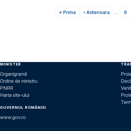
Paginare
« Prima
‹ Anterioara
…
6
Prima pagină
Pagina anterioa
Pa
MINISTER
TRA
Organigramă
Proi
Ordine de ministru
Decla
PNRR
Venit
Harta site-ului
Prot
Terme
GUVERNUL ROMÂNIEI
www.gov.ro