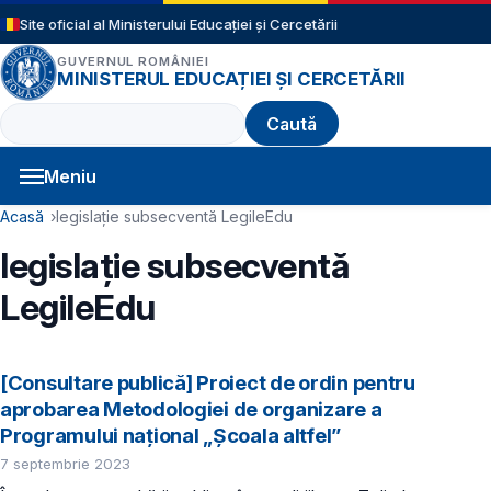
Sari la conținutul principal
Site oficial al Ministerului Educației și Cercetării
GUVERNUL ROMÂNIEI
MINISTERUL EDUCAȚIEI ȘI CERCETĂRII
Caută
Meniu
Navigație principală
Cale de navigare
Acasă
legislație subsecventă LegileEdu
legislație subsecventă
LegileEdu
[Consultare publică] Proiect de ordin pentru
aprobarea Metodologiei de organizare a
Programului național „Școala altfel”
7 septembrie 2023