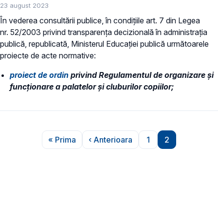
23 august 2023
În vederea consultării publice, în condiţiile art. 7 din Legea
nr. 52/2003 privind transparenţa decizională în administraţia
publică, republicată, Ministerul Educaţiei publică următoarele
proiecte de acte normative:
proiect de ordin
privind Regulamentul de organizare și
funcționare a palatelor și cluburilor copiilor;
Paginare
« Prima
‹ Anterioara
1
2
Prima pagină
Pagina anterioară
Pagina
Pagina