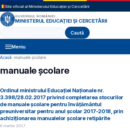
Sari la conținutul principal
Site oficial al Ministerului Educației și Cercetării
GUVERNUL ROMÂNIEI
MINISTERUL EDUCAȚIEI ȘI CERCETĂRII
Caută
Meniu
Navigație principală
Cale de navigare
Acasă
manuale școlare
manuale școlare
Ordinul ministrului Educației Naționale nr.
3.398/28.02.2017 privind completarea stocurilor
de manuale şcolare pentru învăţământul
preuniversitar pentru anul şcolar 2017-2018, prin
achiziţionarea manualelor şcolare retipărite
6 martie 2017