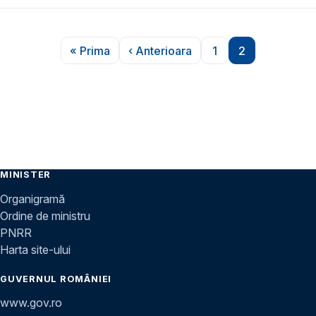
Paginare
« Prima
‹ Anterioara
1
2
Prima pagină
Pagina anterioară
Pagina
Pagina
MINISTER
Organigramă
Ordine de ministru
PNRR
Harta site-ului
GUVERNUL ROMÂNIEI
www.gov.ro