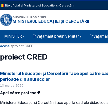
Sari la conținutul principal
Site oficial al Ministerului Educației și Cercetării
GUVERNUL ROMÂNIEI
MINISTERUL EDUCAȚIEI ȘI CERCETĂRII
Navigație principală
MINISTER
Învăţământ preuniversitar
Învățămân
Cale de navigare
Acasă
proiect CRED
proiect CRED
Ministerul Educației și Cercetării face apel către c
perioade din anul școlar
10 martie 2020
Apel către profesori!
Ministerul Educației și Cercetării face apel la cadrele didactice