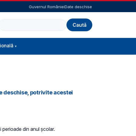
Guvernul României
Date deschise
Caută
ională
e deschise, potrivite acestei
i perioade din anul școlar.