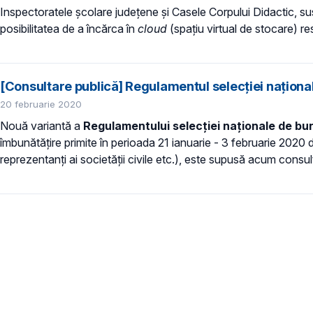
Inspectoratele școlare județene și Casele Corpului Didactic, susț
posibilitatea de a încărca în
cloud
(spațiu virtual de stocare) r
[Consultare publică] Regulamentul selecției național
20 februarie 2020
Nouă variantă a
Regulamentului selecției naționale de bun
îmbunătățire primite în perioada 21 ianuarie - 3 februarie 2020 di
reprezentanți ai societății civile etc.), este supusă acum consult
Paginare