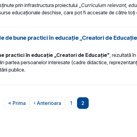
inute prin infrastructura proiectului „
Curriculum relevant, edu
esurse educaționale deschise, care pot fi accesate de către toți e
e de bune practici în educație „Creatori de Educație
e practici în educație „Creatori de Educație”
, rezultată î
n partea persoanelor interesate (cadre didactice, reprezentanți ai
ării publice.
« Prima
‹ Anterioara
1
2
Prima pagină
Pagina anterioară
Pagina
Pagina