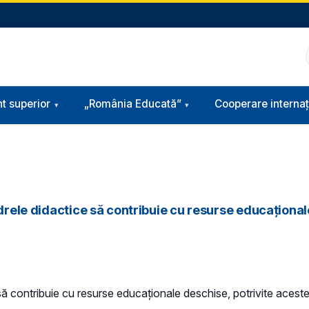
t superior
„România Educată”
Cooperare internaț
adrele didactice să contribuie cu resurse educațional
 să contribuie cu resurse educaționale deschise, potrivite aceste