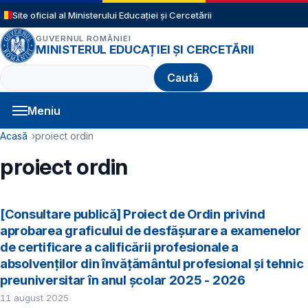
Sari la conținutul principal
Site oficial al Ministerului Educației și Cercetării
GUVERNUL ROMÂNIEI
MINISTERUL EDUCAȚIEI ȘI CERCETĂRII
Caută
Meniu
Navigație principală
Cale de navigare
Acasă
proiect ordin
proiect ordin
[Consultare publică] Proiect de Ordin privind
aprobarea graficului de desfăşurare a examenelor
de certificare a calificării profesionale a
absolvenţilor din învăţământul profesional şi tehnic
preuniversitar în anul şcolar 2025 - 2026
11 august 2025