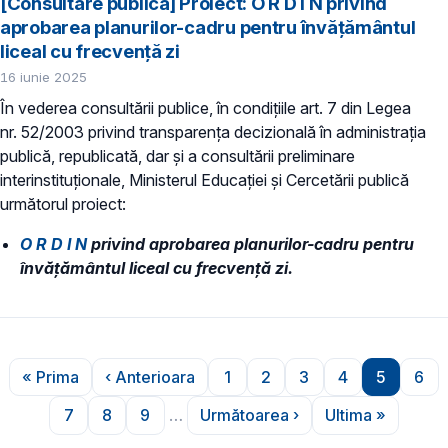
[Consultare publică] Proiect: O R D I N privind
aprobarea planurilor-cadru pentru învățământul
liceal cu frecvență zi
16 iunie 2025
În vederea consultării publice, în condiţiile art. 7 din Legea
nr. 52/2003 privind transparenţa decizională în administraţia
publică, republicată, dar și a consultării preliminare
interinstituționale, Ministerul Educaţiei și Cercetării publică
următorul proiect:
O R D I N
privind aprobarea planurilor-cadru pentru
învățământul liceal cu frecvență zi.
Paginare
« Prima
‹ Anterioara
1
2
3
4
5
6
Prima pagină
Pagina anterioară
Pagina
Pagina
Pagina
Pagina
Pagina
Pag
7
8
9
…
Următoarea ›
Ultima »
Pagina
Pagina
Pagina
Pagina următoare
Ultima pagi