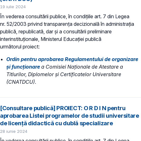
19 iulie 2024
În vederea consultării publice, în condiţiile art. 7 din Legea
nr. 52/2003 privind transparenţa decizională în administraţia
publică, republicată, dar și a consultării preliminare
interinstituționale, Ministerul Educaţiei publică
următorul proiect:
Ordin pentru aprobarea Regulamentului de organizare
şi funcţionare
a Comisiei Naţionale de Atestare a
Titlurilor, Diplomelor şi Certificatelor Universitare
(CNATDCU).
[Consultare publică] PROIECT: ​O R D I N pentru
aprobarea Listei programelor de studii universitare
de licență didactică cu dublă specializare
28 iunie 2024
În vederea consultării publice, în condiţiile art. 7 din Legea