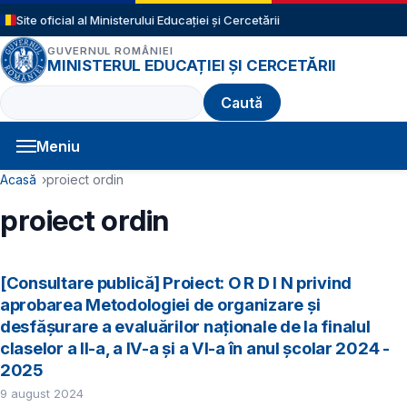
Sari la conținutul principal
Site oficial al Ministerului Educației și Cercetării
GUVERNUL ROMÂNIEI
MINISTERUL EDUCAȚIEI ȘI CERCETĂRII
Caută
Meniu
Navigație principală
Cale de navigare
Acasă
proiect ordin
proiect ordin
[Consultare publică] Proiect: O R D I N privind
aprobarea Metodologiei de organizare și
desfășurare a evaluărilor naționale de la finalul
claselor a II-a, a IV-a și a VI-a în anul școlar 2024 -
2025
9 august 2024