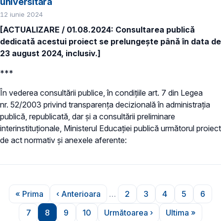
universitară
12 iunie 2024
[ACTUALIZARE / 01.08.2024: Consultarea publică
dedicată acestui proiect se prelungește până în data de
23 august 2024, inclusiv.]
***
În vederea consultării publice, în condiţiile art. 7 din Legea
nr. 52/2003 privind transparenţa decizională în administraţia
publică, republicată, dar și a consultării preliminare
interinstituționale, Ministerul Educaţiei publică următorul proiect
de act normativ și anexele aferente:
Paginare
« Prima
‹ Anterioara
…
2
3
4
5
6
Prima pagină
Pagina anterioară
Pagina
Pagina
Pagina
Pagina
Pagi
7
8
9
10
Următoarea ›
Ultima »
Pagina
Pagina
Pagina
Pagina
Pagina următoare
Ultima pag