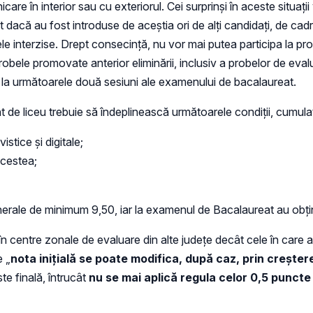
are în interior sau cu exteriorul. Cei surprinşi în aceste situaţii
nt dacă au fost introduse de aceştia ori de alţi candidaţi, de cad
le interzise. Drept consecinţă, nu vor mai putea participa la prob
probele promovate anterior eliminării, inclusiv a probelor de evalu
 la următoarele două sesiuni ale examenului de bacalaureat.
 de liceu trebuie să îndeplinească următoarele condiţii, cumulat
stice şi digitale;
acestea;
nerale de minimum 9,50, iar la examenul de Bacalaureat au obţi
 în centre zonale de evaluare din alte judeţe decât cele în care 
e „
nota inițială se poate modifica, după caz, prin crește
te finală, întrucât
nu
se mai aplică regula celor 0,5 punct