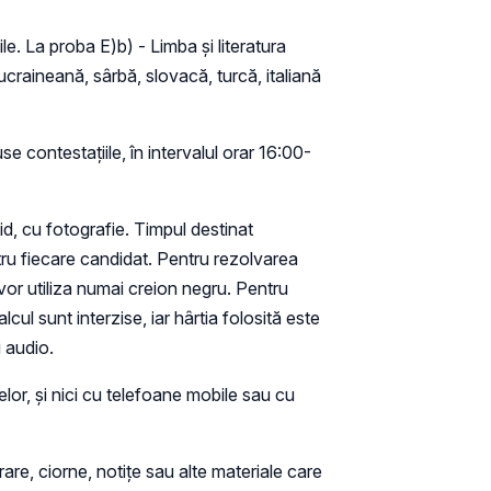
e. La proba E)b) - Limba şi literatura
craineană, sârbă, slovacă, turcă, italiană
se contestaţiile, în intervalul orar 16:00-
id, cu fotografie. Timpul destinat
ntru fiecare candidat. Pentru rezolvarea
or utiliza numai creion negru. Pentru
ul sunt interzise, iar hârtia folosită este
i audio.
elor, şi nici cu telefoane mobile sau cu
crare, ciorne, notiţe sau alte materiale care