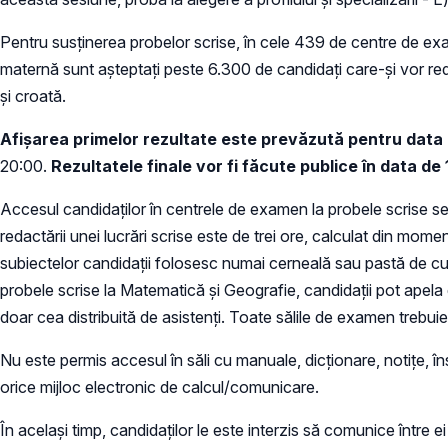
Pentru susţinerea probelor scrise, în cele 439 de centre de exa
maternă sunt aşteptaţi peste 6.300 de candidaţi care-şi vor red
şi croată.
Afişarea primelor rezultate este prevăzută pentru data de
20:00.
Rezultatele finale vor fi făcute publice în data de 1
Accesul candidaţilor în centrele de examen la probele scrise se 
redactării unei lucrări scrise este de trei ore, calculat din mom
subiectelor candidaţii folosesc numai cerneală sau pastă de cul
probele scrise la Matematică şi Geografie, candidaţii pot apela d
doar cea distribuită de asistenţi. Toate sălile de examen trebu
Nu este permis accesul în săli cu manuale, dicţionare, notiţe, în
orice mijloc electronic de calcul/comunicare.
În acelaşi timp, candidaţilor le este interzis să comunice între ei