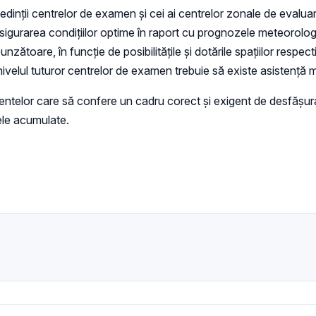
dinţii centrelor de examen şi cei ai centrelor zonale de evaluare
sigurarea condițiilor optime în raport cu prognozele meteorologi
zătoare, în funcţie de posibilităţile şi dotările spaţiilor respect
a nivelul tuturor centrelor de examen trebuie să existe asistenţ
mentelor care să confere un cadru corect şi exigent de desfăşur
ţele acumulate.