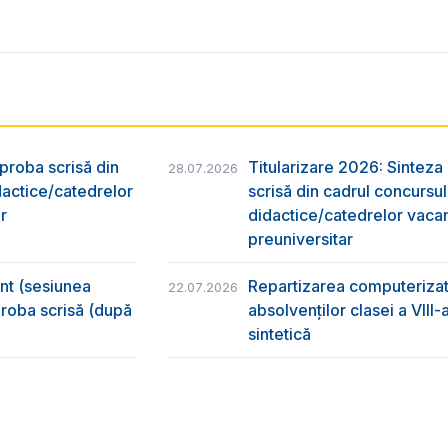
 proba scrisă din
Titularizare 2026: Sinteza r
28.07.2026
dactice/catedrelor
scrisă din cadrul concursu
r
didactice/catedrelor vaca
preuniversitar
ânt (sesiunea
Repartizarea computerizată
22.07.2026
 proba scrisă (după
absolvenţilor clasei a VIII
sintetică