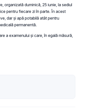
, organizată duminică, 25 iunie, la sediul
ce pentru fiecare zi în parte. În acest
ive, dar și apă potabilă atât pentru
ă medicală permanentă.
are a examenului şi care, în egală măsură,