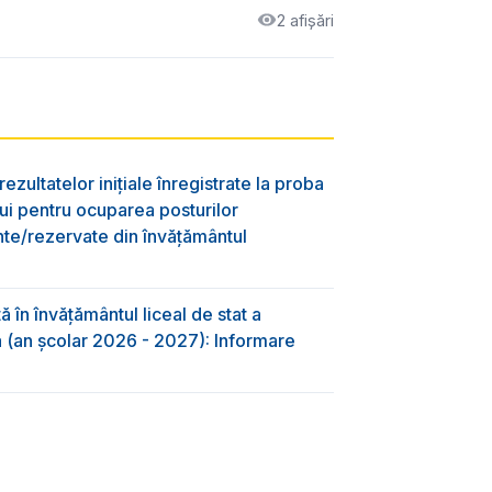
2 afișări
ezultatelor inițiale înregistrate la proba
lui pentru ocuparea posturilor
nte/rezervate din învăţământul
 în învăţământul liceal de stat a
-a (an școlar 2026 - 2027): Informare