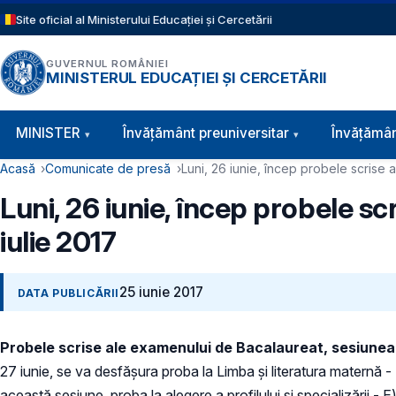
Sari la conținutul principal
Site oficial al Ministerului Educației și Cercetării
GUVERNUL ROMÂNIEI
MINISTERUL EDUCAȚIEI ȘI CERCETĂRII
Navigație principală
MINISTER
Învăţământ preuniversitar
Învățămân
Cale de navigare
Acasă
Comunicate de presă
Luni, 26 iunie, încep probele scrise 
Luni, 26 iunie, încep probele s
iulie 2017
25 iunie 2017
DATA PUBLICĂRII
Probele scrise ale examenului de Bacalaureat, sesiunea iu
27 iunie, se va desfăşura proba la Limba şi literatura maternă - E
această sesiune, proba la alegere a profilului şi specializării - 