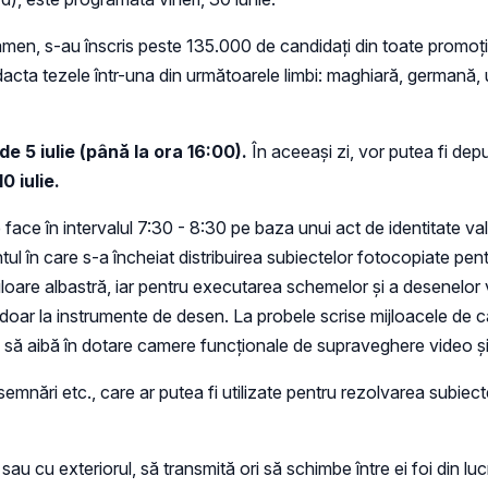
men, s-au înscris peste 135.000 de candidaţi din toate promoţiil
acta tezele într-una din următoarele limbi: maghiară, germană, u
 5 iulie (până la ora 16:00).
În aceeaşi zi, vor putea fi depu
0 iulie.
face în intervalul 7:30 - 8:30 pe baza unui act de identitate val
entul în care s-a încheiat distribuirea subiectelor fotocopiate pe
oare albastră, iar pentru executarea schemelor şi a desenelor v
oar la instrumente de desen. La probele scrise mijloacele de calc
ie să aibă în dotare camere funcţionale de supraveghere video ş
semnări etc., care ar putea fi utilizate pentru rezolvarea subiect
 sau cu exteriorul, să transmită ori să schimbe între ei foi din lu