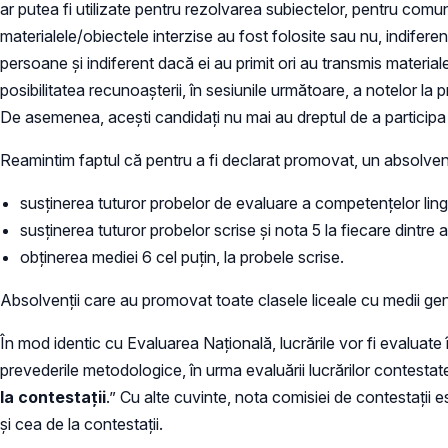
ar putea fi utilizate pentru rezolvarea subiectelor, pentru comunic
materialele/obiectele interzise au fost folosite sau nu, indifere
persoane şi indiferent dacă ei au primit ori au transmis materiale
posibilitatea recunoaşterii, în sesiunile următoare, a notelor la 
De asemenea, aceşti candidaţi nu mai au dreptul de a participa
Reamintim faptul că pentru a fi declarat promovat, un absolvent
susţinerea tuturor probelor de evaluare a competenţelor lingvi
susţinerea tuturor probelor scrise şi nota 5 la fiecare dintre 
obţinerea mediei 6 cel puţin, la probele scrise.
Absolvenţii care au promovat toate clasele liceale cu medii ge
În mod identic cu Evaluarea Națională, lucrările vor fi evaluate
prevederile metodologice, în urma evaluării lucrărilor contestat
la contestații
.” Cu alte cuvinte, nota comisiei de contestații es
și cea de la contestații.