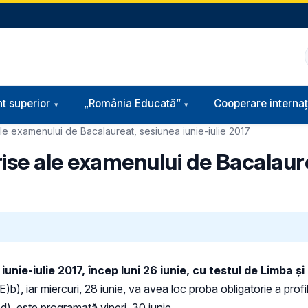
t superior
„România Educată”
Cooperare internaț
ale examenului de Bacalaureat, sesiunea iunie-iulie 2017
crise ale examenului de Bacalaur
nie-iulie 2017, încep luni 26 iunie, cu testul de Limba şi
)b), iar miercuri, 28 iunie, va avea loc proba obligatorie a profil
E)d), este programată vineri, 30 iunie.