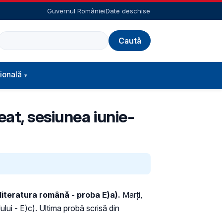
Guvernul României
Date deschise
Caută
ională
eat, sesiunea iunie-
 literatura română - proba E)a).
Marţi,
ului - E)c). Ultima probă scrisă din