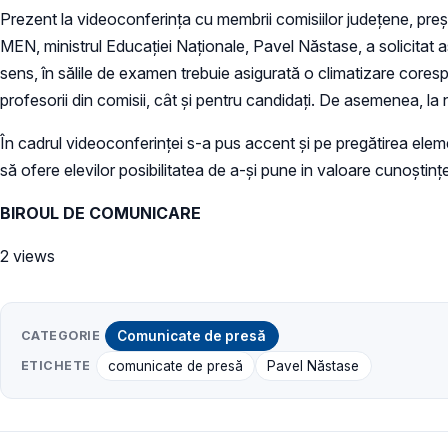
Prezent la videoconferinţa cu membrii comisiilor judeţene, preşe
MEN, ministrul Educației Naționale, Pavel Năstase, a solicitat a
sens, în sălile de examen trebuie asigurată o climatizare corespun
profesorii din comisii, cât şi pentru candidaţi. De asemenea, l
În cadrul videoconferinței s-a pus accent și pe pregătirea ele
să ofere elevilor posibilitatea de a-şi pune in valoare cunoştin
BIROUL DE COMUNICARE
2 views
CATEGORIE
Comunicate de presă
ETICHETE
comunicate de presă
Pavel Năstase