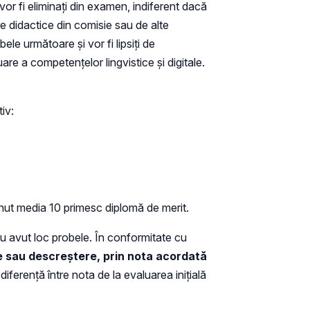
 vor fi eliminaţi din examen, indiferent dacă
re didactice din comisie sau de alte
ele următoare şi vor fi lipsiţi de
are a competenţelor lingvistice şi digitale.
iv:
nut media 10 primesc diplomă de merit.
au avut loc probele. În conformitate cu
re sau descreștere, prin nota acordată
e
diferență între nota de la evaluarea inițială