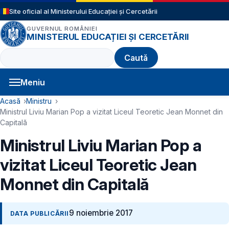
Sari la conținutul principal
Site oficial al Ministerului Educației și Cercetării
GUVERNUL ROMÂNIEI
MINISTERUL EDUCAȚIEI ȘI CERCETĂRII
Caută
Meniu
Navigație principală
Cale de navigare
Acasă
Ministru
Ministrul Liviu Marian Pop a vizitat Liceul Teoretic Jean Monnet din
Capitală
Ministrul Liviu Marian Pop a
vizitat Liceul Teoretic Jean
Monnet din Capitală
9 noiembrie 2017
DATA PUBLICĂRII