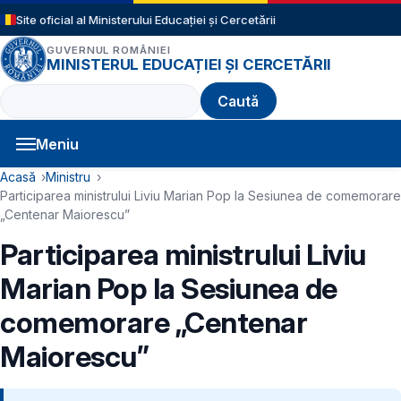
Sari la conținutul principal
Site oficial al Ministerului Educației și Cercetării
GUVERNUL ROMÂNIEI
MINISTERUL EDUCAȚIEI ȘI CERCETĂRII
Caută
Meniu
Navigație principală
Cale de navigare
Acasă
Ministru
Participarea ministrului Liviu Marian Pop la Sesiunea de comemorare
„Centenar Maiorescu”
Participarea ministrului Liviu
Marian Pop la Sesiunea de
comemorare „Centenar
Maiorescu”