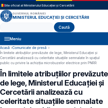
Sari la conținutul principal
Site oficial al Ministerului Educației și Cercetării
GUVERNUL ROMÂNIEI
MINISTERUL EDUCAȚIEI ȘI CERCETĂRII
Caută
Meniu
Navigație principală
Cale de navigare
Acasă
Comunicate de presă
În limitele atribuțiilor prevăzute de lege, Ministerul Educației și
Cercetării analizează cu celeritate situațiile semnalate în spațiul
public cu privire la achiziția microbuzelor electrice prin PNRR
În limitele atribuțiilor prevăzute
de lege, Ministerul Educației și
Cercetării analizează cu
celeritate situațiile semnalate