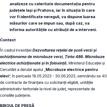
analizeze cu celeritate documentația pentru
județele Iași și Prahova, iar în situația în care
vor fi identificate nereguli, va dispune luarea
măsurilor care se impun sau, după caz, va
informa autoritățile cu atribuții de a interveni.
Context
În cadrul investiției
Dezvoltarea rețelei de școli verzi și
achiziționarea de microbuze verzi, Ținta 486. Microbuze
electrice achiziționate și în folosință
, Ministerul Educației și
Cercetării a derulat apelul „
Microbuze electrice pentru
elevi
”, în perioada 18.05.2023 - 30.06.2023, semnându-se 40
de contracte de finanțare cu solicitanții eligibili, unitățile
administrativ-teritoriale la nivel de județ, reprezentate de
consiliile județene.
BIROUL DE PRESĂ