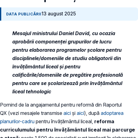
13 august 2025
DATA PUBLICĂRII
Mesajul ministrului Daniel David, cu ocazia
aprobării componenței grupurilor de lucru
pentru elaborarea programelor școlare pentru
disciplinele/domeniile de studiu obligatorii din
învățământul liceal și pentru
calificările/domeniile de pregătire profesională
pentru care se școlarizează prin învățământul
liceal tehnologic
Pornind de la angajamentul pentru reformă din Raportul
QX (vezi mesajele transmise
aici
și
aici
), după
adoptarea
planurilor-cadru
pentru învățământul liceal,
reforma
curriculumului pentru învățământul liceal mai parcurge
o etapă
: peste 1.500 de specialiști sunt implicați în elaborarea