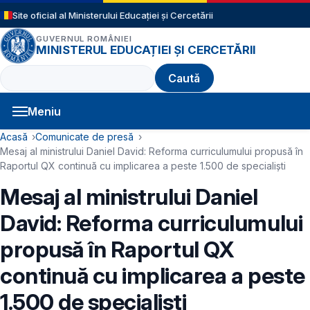
Sari la conținutul principal
Site oficial al Ministerului Educației și Cercetării
GUVERNUL ROMÂNIEI
MINISTERUL EDUCAȚIEI ȘI CERCETĂRII
Caută
Meniu
Navigație principală
Cale de navigare
Acasă
Comunicate de presă
Mesaj al ministrului Daniel David: Reforma curriculumului propusă în
Raportul QX continuă cu implicarea a peste 1.500 de specialiști
Mesaj al ministrului Daniel
David: Reforma curriculumului
propusă în Raportul QX
continuă cu implicarea a peste
1.500 de specialiști