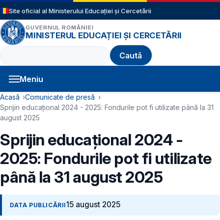
Sari la conținutul principal
Site oficial al Ministerului Educației și Cercetării
GUVERNUL ROMÂNIEI
MINISTERUL EDUCAȚIEI ȘI CERCETĂRII
Caută
Meniu
Navigație principală
Cale de navigare
Acasă
Comunicate de presă
Sprijin educațional 2024 - 2025: Fondurile pot fi utilizate până la 31
august 2025
Sprijin educațional 2024 -
2025: Fondurile pot fi utilizate
până la 31 august 2025
15 august 2025
DATA PUBLICĂRII