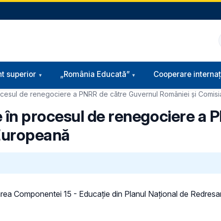
t superior
„România Educată”
Cooperare internaț
rocesul de renegociere a PNRR de către Guvernul României și Comis
 în procesul de renegociere a 
 Europeană
ficarea Componentei 15 - Educație din Planul Național de Redresa