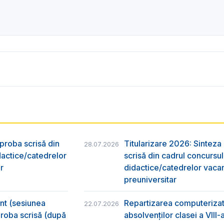
 proba scrisă din
Titularizare 2026: Sinteza r
28.07.2026
dactice/catedrelor
scrisă din cadrul concursu
r
didactice/catedrelor vaca
preuniversitar
ânt (sesiunea
Repartizarea computerizată
22.07.2026
 proba scrisă (după
absolvenţilor clasei a VIII