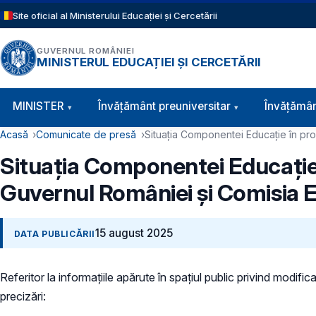
Sari la conținutul principal
Site oficial al Ministerului Educației și Cercetării
GUVERNUL ROMÂNIEI
MINISTERUL EDUCAȚIEI ȘI CERCETĂRII
Navigație principală
MINISTER
Învăţământ preuniversitar
Învățămân
Cale de navigare
Acasă
Comunicate de presă
Situația Componentei Educație în p
Situația Componentei Educație
Guvernul României și Comisia
15 august 2025
DATA PUBLICĂRII
Referitor la informațiile apărute în spațiul public privind modi
precizări: