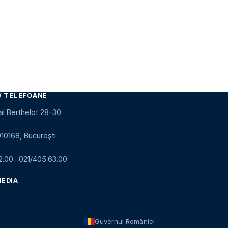
/ TELEFOANE
al Berthelot 28–30
010168, București
2.00
·
021/405.63.00
MEDIA
Guvernul României