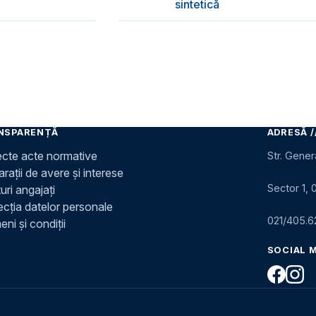
sintetică
NSPARENȚĂ
ADRESĂ /
ecte acte normative
Str. Gener
rații de avere și interese
Sector 1, 
uri angajați
ecția datelor personale
021/405.6
ni și condiții
SOCIAL 