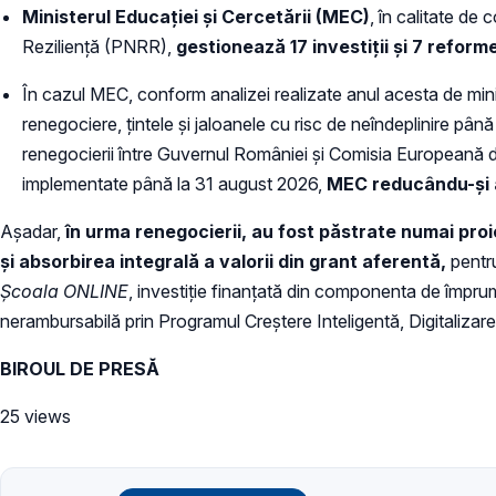
Ministerul Educației și Cercetării (MEC)
, în calitate de
Reziliență (PNRR),
gestionează 17 investiții și 7 reform
În cazul MEC, conform analizei realizate anul acesta de mini
renegociere, țintele și jaloanele cu risc de neîndeplinire pâ
renegocierii între Guvernul României și Comisia Europeană din 
implementate până la 31 august 2026,
MEC reducându-și as
Așadar,
în urma renegocierii, au fost păstrate numai pro
și absorbirea integrală a valorii din grant aferentă,
pentru
Școala ONLINE
, investiție finanțată din componenta de împrum
nerambursabilă prin Programul Creștere Inteligentă, Digitalizar
BIROUL DE PRESĂ
25 views