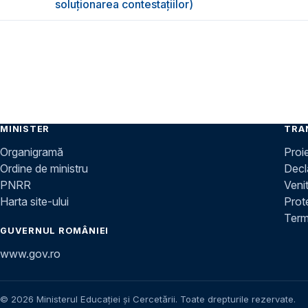
soluționarea contestațiilor)
MINISTER
TRA
Organigramă
Proi
Ordine de ministru
Decla
PNRR
Venit
Harta site-ului
Prot
Terme
GUVERNUL ROMÂNIEI
www.gov.ro
© 2026 Ministerul Educației și Cercetării. Toate drepturile rezervate.