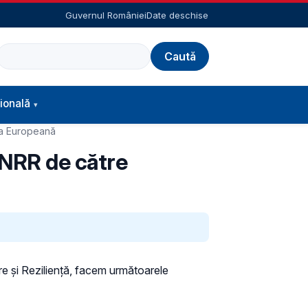
Guvernul României
Date deschise
Caută
ională
ia Europeană
PNRR de către
re și Reziliență, facem următoarele