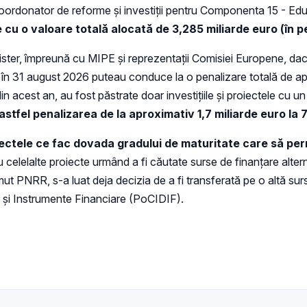
 coordonator de reforme și investiții pentru Componenta 15 - Edu
e cu o valoare totală alocată de 3,285 miliarde euro (în 
ster, împreună cu MIPE și reprezentații Comisiei Europene, dacă
nă în 31 august 2026 puteau conduce la o penalizare totală de ap
acest an, au fost păstrate doar investițiile și proiectele cu un g
tfel penalizarea de la aproximativ 1,7 miliarde euro la 7
iectele ce fac dovada gradului de maturitate care să per
 celelalte proiecte urmând a fi căutate surse de finanțare alte
ut PNRR, s-a luat deja decizia de a fi transferată pe o altă sur
e și Instrumente Financiare (PoCIDIF).