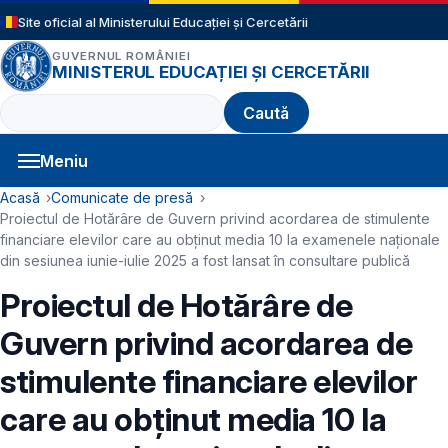
Sari la conținutul principal
Site oficial al Ministerului Educației și Cercetării
GUVERNUL ROMÂNIEI
MINISTERUL EDUCAȚIEI ȘI CERCETĂRII
Caută
Meniu
Navigație principală
Cale de navigare
Acasă
Comunicate de presă
Proiectul de Hotărâre de Guvern privind acordarea de stimulente
financiare elevilor care au obținut media 10 la examenele naționale
din sesiunea iunie-iulie 2025 a fost lansat în consultare publică
Proiectul de Hotărâre de
Guvern privind acordarea de
stimulente financiare elevilor
care au obținut media 10 la