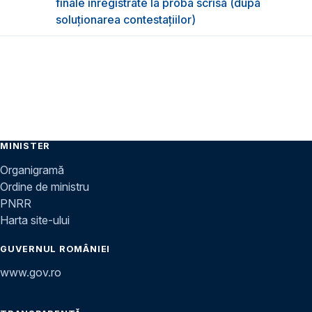
finale înregistrate la proba scrisă (după
soluționarea contestațiilor)
MINISTER
Organigramă
Ordine de ministru
PNRR
Harta site-ului
GUVERNUL ROMÂNIEI
www.gov.ro