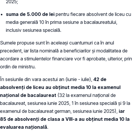
2025;
suma de 5.000 de lei
pentru fiecare absolvent de liceu cu
media generală 10 în prima sesiune a bacalaureatului,
inclusiv sesiunea specială.
Sumele propuse sunt în aceleași cuantumuri ca în anul
precedent, iar lista nominală a beneficiarilor și modalitatea de
acordare a stimulentelor financiare vor fi aprobate, ulterior, prin
ordin de ministru.
În sesiunile din vara acestui an (iunie - iulie),
42 de
absolvenți de liceu au obținut media 10 la examenul
național de bacalaureat
(32 la examenul național de
bacalaureat, sesiunea iunie 2025, 1 în sesiunea specială și 9 la
examenul de bacalaureat german, sesiunea iunie 2025),
iar
85 de absolvenți de clasa a VIII-a au obținut media 10 la
evaluarea națională
.