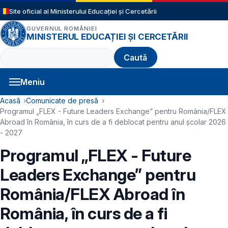
Sari la conținutul principal
Site oficial al Ministerului Educației și Cercetării
GUVERNUL ROMÂNIEI
MINISTERUL EDUCAȚIEI ȘI CERCETĂRII
Caută
Meniu
Navigație principală
Cale de navigare
Acasă
Comunicate de presă
Programul „FLEX - Future Leaders Exchange” pentru România/FLEX
Abroad în România, în curs de a fi deblocat pentru anul școlar 2026
- 2027
Programul „FLEX - Future
Leaders Exchange” pentru
România/FLEX Abroad în
România, în curs de a fi