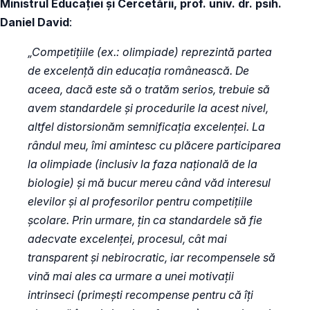
Ministrul Educației și Cercetării, prof. univ. dr. psih.
Daniel David
:
„Competițiile (ex.: olimpiade) reprezintă partea
de excelență din educația românească. De
aceea, dacă este să o tratăm serios, trebuie să
avem standardele și procedurile la acest nivel,
altfel distorsionăm semnificația excelenței. La
rândul meu, îmi amintesc cu plăcere participarea
la olimpiade (inclusiv la faza națională de la
biologie) și mă bucur mereu când văd interesul
elevilor și al profesorilor pentru competițiile
școlare. Prin urmare, țin ca standardele să fie
adecvate excelenței, procesul, cât mai
transparent și nebirocratic, iar recompensele să
vină mai ales ca urmare a unei motivații
intrinseci (primești recompense pentru că îți