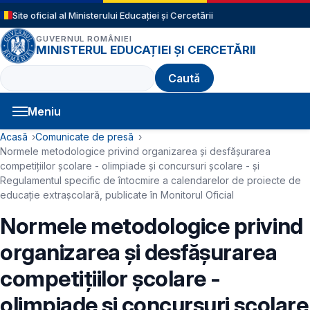
Sari la conținutul principal
Site oficial al Ministerului Educației și Cercetării
GUVERNUL ROMÂNIEI
MINISTERUL EDUCAȚIEI ȘI CERCETĂRII
Caută
Meniu
Navigație principală
Cale de navigare
Acasă
Comunicate de presă
Normele metodologice privind organizarea și desfășurarea
competițiilor școlare - olimpiade și concursuri școlare - și
Regulamentul specific de întocmire a calendarelor de proiecte de
educație extrașcolară, publicate în Monitorul Oficial
Normele metodologice privind
organizarea și desfășurarea
competițiilor școlare -
olimpiade și concursuri școlare