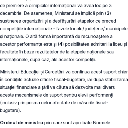
de premiere a olimpicilor internaționali va avea loc pe 3
decembrie. De asemenea, Ministerul se implică prin (
3
)
susținerea organizării și a desfășurării etapelor ce preced
competițiile internaționale - fazele locale/ județene/ municipale
și naționale. O altă formă importantă de recunoaștere a
acestor performanțe este și (
4
) posibilitatea admiterii la liceu și
facultate în baza rezultatelor de la etapele naționale sau
internaționale, după caz, ale acestor competiții.
Ministerul Educației și Cercetării va continua acest suport chiar
în condițiile actuale dificile fiscal-bugetare, iar după stabilizarea
situației financiare a țării va căuta să dezvolte mai divers
aceste mecanismele de suport pentru elevii performanți
(inclusiv prin prisma celor afectate de măsurile fiscal-
bugetare).
Ordinul de ministru
prin care sunt aprobate Normele