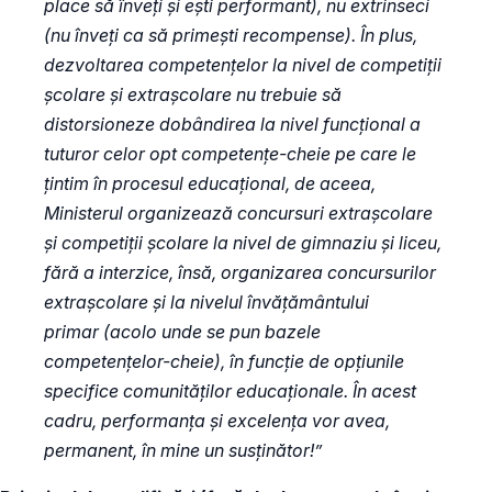
place să înveți și ești performant), nu extrinseci
(nu înveți ca să primești recompense). În plus,
dezvoltarea competențelor la nivel de competiții
școlare și extrașcolare nu trebuie să
distorsioneze dobândirea la nivel funcțional a
tuturor celor opt competențe-cheie pe care le
țintim în procesul educațional, de aceea,
Ministerul organizează concursuri extrașcolare
și competiții școlare la nivel de gimnaziu și liceu,
fără a interzice, însă, organizarea concursurilor
extrașcolare și la nivelul învățământului
primar (acolo unde se pun bazele
competențelor-cheie), în funcție de opțiunile
specifice comunităților educaționale. În acest
cadru, performanța și excelența vor avea,
permanent, în mine un susținător!”