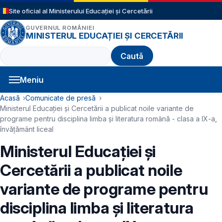
Sari la conținutul principal
Site oficial al Ministerului Educației și Cercetării
GUVERNUL ROMÂNIEI
MINISTERUL EDUCAȚIEI ȘI CERCETĂRII
Caută
Meniu
Navigație principală
Cale de navigare
Acasă
Comunicate de presă
Ministerul Educației și Cercetării a publicat noile variante de
programe pentru disciplina limba și literatura română - clasa a IX-a,
învățământ liceal
Ministerul Educației și
Cercetării a publicat noile
variante de programe pentru
disciplina limba și literatura