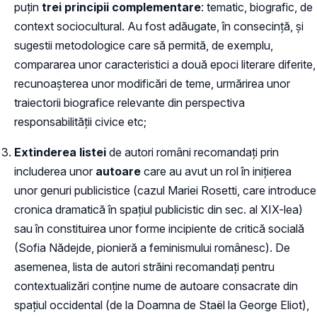
puțin
trei principii complementare
: tematic, biografic, de
context sociocultural. Au fost adăugate, în consecință, și
sugestii metodologice care să permită, de exemplu,
compararea unor caracteristici a două epoci literare diferite,
recunoașterea unor modificări de teme, urmărirea unor
traiectorii biografice relevante din perspectiva
responsabilității civice etc;
Extinderea listei
de autori români recomandați prin
includerea unor
autoare
care au avut un rol în inițierea
unor genuri publicistice (cazul Mariei Rosetti, care introduce
cronica dramatică în spațiul publicistic din sec. al XIX-lea)
sau în constituirea unor forme incipiente de critică socială
(Sofia Nădejde, pionieră a feminismului românesc). De
asemenea, lista de autori străini recomandați pentru
contextualizări conține nume de autoare consacrate din
spațiul occidental (de la Doamna de Staël la George Eliot),