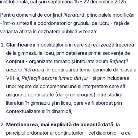
instituțională, cât și în săptămâna 15 - 22 decembrie 2025.
Pentru domeniul de conținut
literatură
, principalele modificări
- într-o sinteză a coordonatorilor grupului de lucru - față de
varianta aflată în dezbatere publică vizează:
Clarificarea
modalităților prin care se realizează trecerea
de la gimnaziu la liceu, prin detalierea primei secvențe de
conținut - organizate tematic și intitulate acum
Reflecții
despre literatură
, în continuarea temei generale din clasa a
VIII-a,
Reflecții despre lumea din jur
- și prin includerea
unor repere de comprehensiune și interpretare care să
asigure o continuitate (dar și un progres) între studiul
literaturii în gimnaziu și în liceu, care va fi abordat prin
contextualizare și în dinamică;
Menționarea, mai explicită de această dată,
la
principiul ordonator al conținuturilor - cel diacronic - a cel