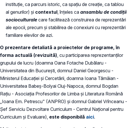
instituție, ca parcurs istoric, ca spațiu de creație, ca tablou
al genurilor) și
contextul
, înțeles ca
ansamblu de condiții
socioculturale
care facilitează construirea de reprezentări
ale epocii, precum și stabilirea de conexiuni cu reprezentări
familiare elevilor de azi.
O prezentare detaliată a proiectelor de programe, în
forma actuală (revizuită)
, cu participarea reprezentanților
grupului de lucru (doamna Oana Fotache Dubălaru -
Universitatea din București, domnul Daniel Georgescu -
Ministerul Educației și Cercetării, doamna Ioana Tămâian -
Universitatea Babeș-Bolyai Cluj-Napoca, domnul Bogdan
Rațiu - Asociaţia Profesorilor de Limba şi Literatura Română
„Ioana Em. Petrescu" (ANPRO) și domnul Gabriel Vrînceanu -
Șef Serviciu Dezvoltare Curriculum - Centrul Național pentru
Curriculum și Evaluare),
este disponibilă
aici
.