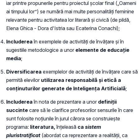
iar printre propunerile pentru proiectul școlar final („Oameni
ai timpului lor”) se numără mai multe personalități feminine
relevante pentru activitatea lor literară și civică (de pildă,
Elena Ghica - Dora d'Istria sau Ecaterina Conachi);
Includerea
în exemplele de activități de învățare și în
sugestiile metodologice a unor
elemente de educație
media
;
Diversificarea
exemplelor de activități de învățare care să
permită elevilor
utilizarea responsabilă și etică a
conținuturilor generate de Inteligența Artificială
;
Includerea
în nota de prezentare a unor
definiții
succinte
care să le clarifice profesorilor sensurile în care
sunt folosite noțiunile în jurul cărora se construiește
programa:
literatura,
înțeleasă
ca
sistem
pluristratificat
(abordat ca reprezentare a realității, ca