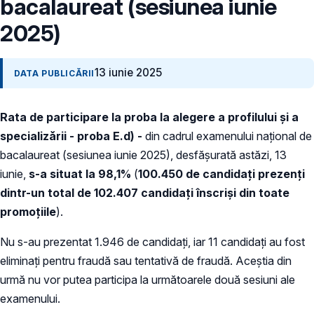
bacalaureat (sesiunea iunie
2025)
13 iunie 2025
DATA PUBLICĂRII
Rata de participare la proba la alegere a profilului și a
specializării - proba E.d) -
din cadrul examenului național de
bacalaureat (sesiunea iunie 2025), desfășurată astăzi, 13
iunie,
s-a situat la 98,1%
(
100.450 de candidați prezenți
dintr-un total de 102.407 candidați înscriși din toate
promoțiile
).
Nu s-au prezentat 1.946 de candidați, iar 11 candidați au fost
eliminați pentru fraudă sau tentativă de fraudă. Aceștia din
urmă nu vor putea participa la următoarele două sesiuni ale
examenului.