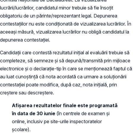
lucrării/lucrărilor, candidatul minor trebuie să fie însoțit
obligatoriu de un părinte/reprezentant legal. Depunerea
contestațiilor nu este condiționată de vizualizarea lucrărilor. În
aceeași măsură, vizualizarea lucrărilor nu obligă candidatul la
depunerea contestației.
Candidații care contestă rezultatul inițial al evaluării trebuie să
completeze, să semneze și să depună/transmită prin mijloace
electronice și o declarație-tip în care se menționează faptul că
au luat cunoștință că nota acordată ca urmare a soluționării
contestației poate modifica, după caz, nota inițială, prin
creștere sau descreștere.
Afișarea rezultatelor finale este programată
în data de 30 iunie
(în centrele de examen și
online, inclusiv pe site-urile inspectoratelor
școlare).