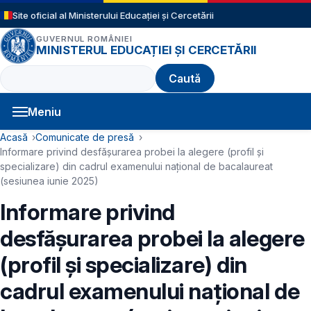
Sari la conținutul principal
Site oficial al Ministerului Educației și Cercetării
GUVERNUL ROMÂNIEI
MINISTERUL EDUCAȚIEI ȘI CERCETĂRII
Caută
Meniu
Navigație principală
Cale de navigare
Acasă
Comunicate de presă
Informare privind desfășurarea probei la alegere (profil și
specializare) din cadrul examenului național de bacalaureat
(sesiunea iunie 2025)
Informare privind
desfășurarea probei la alegere
(profil și specializare) din
cadrul examenului național de