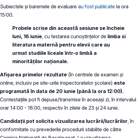
Subiectele și baremele de evaluare
au fost publicate
la ora
15:00.
Probele scrise din
această sesiune se încheie
luni, 16 iunie
, cu testarea cunoștințelor de
limba si
literatura maternă pentru elevii care au
urmat studiile liceale într-o limbă a
minorităților naționale.
Afișarea primelor rezultate
(în centrele de examen și
online, inclusiv pe site-urile inspectoratelor școlare)
este
programată în data de 20 iunie (până la ora 12:00).
Contestațiile pot fi depuse/transmise în aceeași zi, în intervalul
orar 14:00 - 18:00, respectiv în zilele de 23 și 24 iunie.
Candidații pot solicita vizualizarea lucrării/lucrărilor
, în
conformitate cu prevederile procedurii stabilite de către
Comisia Națională de Bacalaureat. La vizualizarea