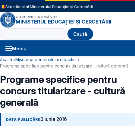
Sari la conținutul principal
Site oficial al Ministerului Educației și Cercetării
GUVERNUL ROMÂNIEI
MINISTERUL EDUCAȚIEI ȘI CERCETĂRII
Caută
Meniu
Navigație principală
Cale de navigare
Acasă
Mișcarea personalului didactic
Programe specifice pentru concurs titularizare - cultură generală
Programe specifice pentru
concurs titularizare - cultură
generală
2 iunie 2016
DATA PUBLICĂRII