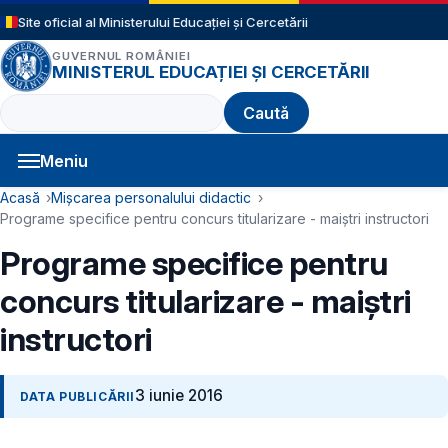
Sari la conținutul principal
Site oficial al Ministerului Educației și Cercetării
GUVERNUL ROMÂNIEI
MINISTERUL EDUCAȚIEI ȘI CERCETĂRII
Caută
Meniu
Navigație principală
Cale de navigare
Acasă
Mișcarea personalului didactic
Programe specifice pentru concurs titularizare - maiștri instructori
Programe specifice pentru
concurs titularizare - maiștri
instructori
3 iunie 2016
DATA PUBLICĂRII