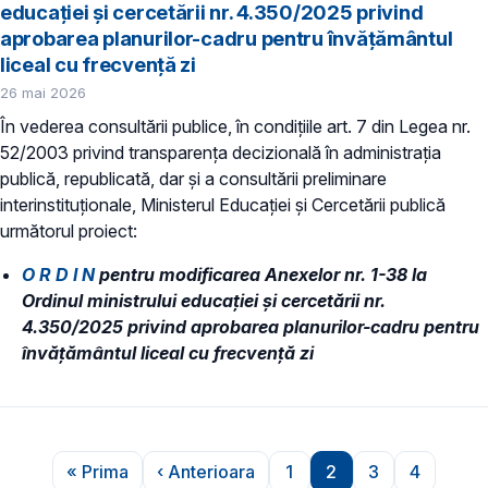
educației și cercetării nr. 4.350/2025 privind
aprobarea planurilor-cadru pentru învățământul
liceal cu frecvență zi
26 mai 2026
În vederea consultării publice, în condiţiile art. 7 din Legea nr.
52/2003 privind transparenţa decizională în administraţia
publică, republicată, dar și a consultării preliminare
interinstituționale, Ministerul Educaţiei și Cercetării publică
următorul proiect:
O R D I N
pentru modificarea Anexelor nr. 1-38 la
Ordinul ministrului educației și cercetării nr.
4.350/2025 privind aprobarea planurilor-cadru pentru
învățământul liceal cu frecvență zi
Paginare
« Prima
‹ Anterioara
1
2
3
4
Prima pagină
Pagina anterioară
Pagina
Pagina
Pagina
Pagina