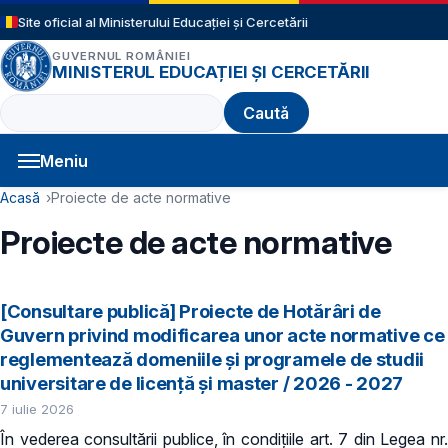
Sari la conținutul principal
Site oficial al Ministerului Educației și Cercetării
GUVERNUL ROMÂNIEI
MINISTERUL EDUCAȚIEI ȘI CERCETĂRII
Caută
Meniu
Navigație principală
Cale de navigare
Acasă
Proiecte de acte normative
Proiecte de acte normative
[Consultare publică] Proiecte de Hotărâri de
Guvern privind modificarea unor acte normative ce
reglementează domeniile şi programele de studii
universitare de licență și master / 2026 - 2027
7 iulie 2026
În vederea consultării publice, în condiţiile art. 7 din Legea nr.